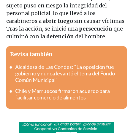
sujeto puso en riesgo la integridad del
personal policial, lo que llevó a los
carabineros a
abrir fuego
sin causar víctimas.
Tras la acción, se inició una
persecución
que
culminó con la
detención
del hombre.
Revisa también
Alcaldesa de Las Condes: "La oposición fue
gobierno y nunca levantó el tema del Fondo
Común Municipal"
Chile y Marruecos firmaron acuerdo para
facilitar comercio de alimentos