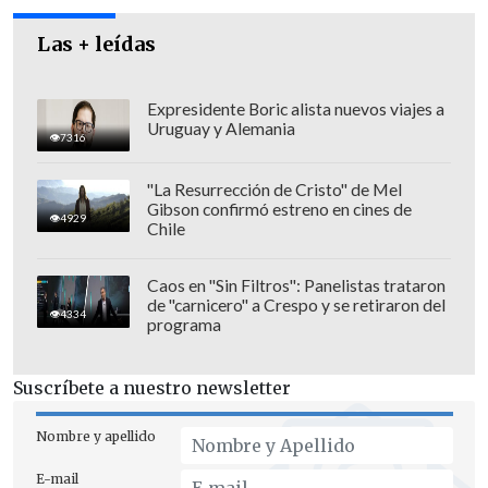
Las + leídas
Expresidente Boric alista nuevos viajes a
Uruguay y Alemania
7316
"La Resurrección de Cristo" de Mel
Gibson confirmó estreno en cines de
4929
Chile
Caos en "Sin Filtros": Panelistas trataron
de "carnicero" a Crespo y se retiraron del
4334
programa
"Estamos en un país en el que es muy
raro que alguien asuma una
Suscríbete a nuestro newsletter
responsabilidad política,
y el senador
Macaya asumió un error y dio un paso al
Nombre y apellido
costado", afirmó Ramírez en una
E-mail