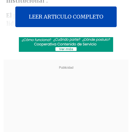
institucional".
El parlamentario asumió el martes el
LEER ARTICULO COMPLETO
liderazgo de la colectividad tras
la
renuncia de
Javier Macaya
, que dimitió
presionado
por defender públicamente a
su padre
,
Eduardo Macaya
,
condenado
por abuso sexual infantil.
Revisa también
Felipe Harboe: No se logra disuadir al crimen
organizado con copamiento policial
Alumnos con necesidades educativas
especiales alcanzaron récord de 473 mil en
2025