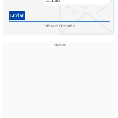
entrevista con "Mesa Central" de
Canal
13
.
El timonel provisorio criticó los
Política de Privacidad
cuestionamientos que han surgido
contra la UDI a raíz del caso, indicando
que
"el que está involucrado es el padre
del senador, y no es algo que tuviese
relevancia política para decir que la UDI
tiene algo que ver con la causa o el caso".
A juicio del diputado, "ha habido
un
intento, que me parece poco
democrático, de tratar de invalidar un
partido; de denostarlo y marginarlo; de
decir que no somos moralmente válidos
por el hecho del caso Macaya".