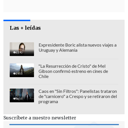
Las + leídas
Expresidente Boric alista nuevos viajes a
Uruguay y Alemania
6390
"La Resurrección de Cristo" de Mel
Gibson confirmó estreno en cines de
3955
Chile
La persona herida fue trasladada a un
recinto asistencial, donde se encuentra
Caos en "Sin Filtros": Panelistas trataron
de "carnicero" a Crespo y se retiraron del
internada en
riesgo vital.
3655
programa
De acuerdo con Fiscalía,
el hecho
Suscríbete a nuestro newsletter
sucedió preliminarmente "por