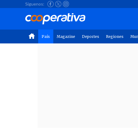
Síguenos:
País
Magazine
Deportes
Regiones
Mu