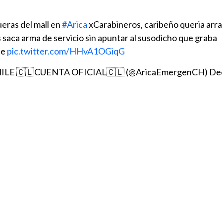
ueras del mall en
#Arica
xCarabineros, caribeño queria arra
s saca arma de servicio sin apuntar al susodicho que graba
te
pic.twitter.com/HHvA1OGiqG
CHILE 🇨🇱CUENTA OFICIAL🇨🇱 (@AricaEmergenCH)
De