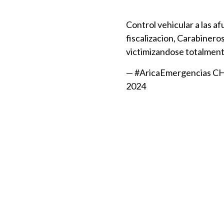
Control vehicular a las af
fiscalizacion, Carabinero
victimizandose totalmen
— #AricaEmergencias 
2024