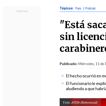
Tópicos:
País
| Policial
"Está sac
sin licenc
carabiner
Publicado:
Miércoles, 11 de 
El hecho ocurrió en me
El funcionario le expl
aludiendo a que habría
Foto:
ATON (Referencial)