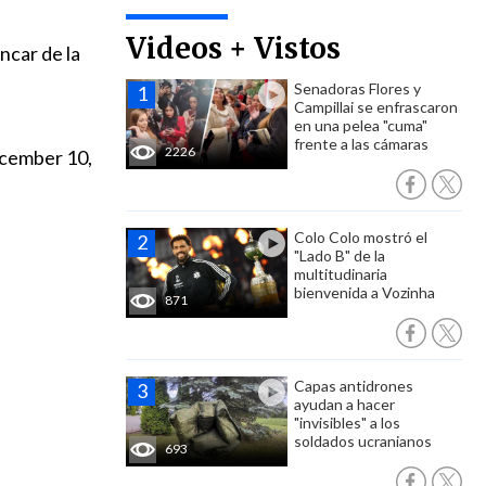
Videos + Vistos
ncar de la
Senadoras Flores y
Campillai se enfrascaron
en una pelea "cuma"
frente a las cámaras
2226
cember 10,
Colo Colo mostró el
"Lado B" de la
multitudinaria
bienvenida a Vozinha
871
Capas antidrones
ayudan a hacer
"invisibles" a los
soldados ucranianos
693