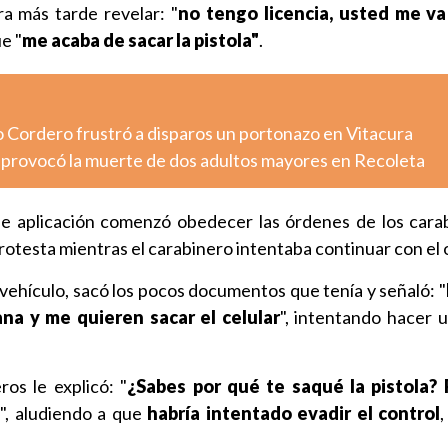
a más tarde revelar: "
no tengo licencia, usted me va 
ue "
me acaba de sacar la pistola"
.
o Cordero frustró a disparos un portonazo en Vitacura
o provocó la muerte de dos adultos mayores en Recoleta
e aplicación comenzó obedecer las órdenes de los carab
otesta mientras el carabinero intentaba continuar con el 
vehículo, sacó los pocos documentos que tenía y señaló: "
na y me quieren sacar el celular
", intentando hacer 
ros le explicó: "
¿Sabes por qué te saqué la pistola?
", aludiendo a que
habría intentado evadir el control
,