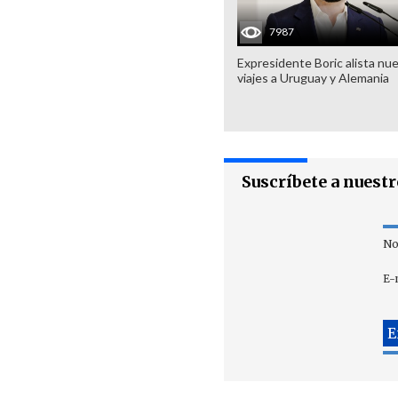
7987
Expresidente Boric alista nu
viajes a Uruguay y Alemania
Suscríbete a nuest
No
E-