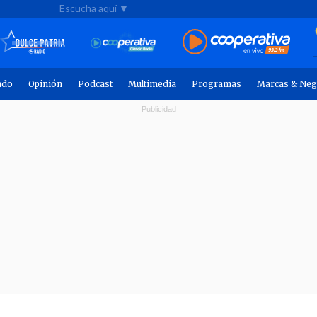
Escucha aquí ▼
ndo
Opinión
Podcast
Multimedia
Programas
Marcas & Neg