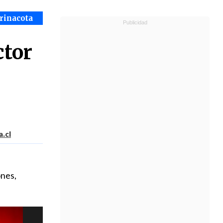
arinacota
ctor
.cl
ones,