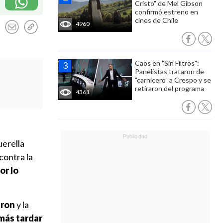
Cristo" de Mel Gibson
confirmó estreno en
cines de Chile
4960
Caos en "Sin Filtros":
Panelistas trataron de
"carnicero" a Crespo y se
retiraron del programa
4361
uerella
contra la
or lo
eron
y la
 más tardar