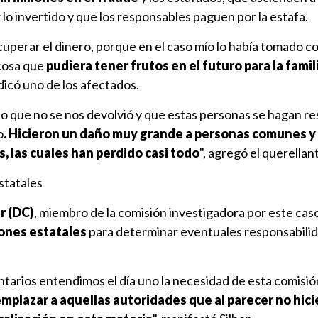
lo invertido y que los responsables paguen por la estafa.
uperar el dinero, porque en el caso mío lo había tomado 
 cosa que
pudiera tener frutos en el futuro para la famili
ndicó uno de los afectados.
 lo que no se nos devolvió y que estas personas se hagan r
o
. Hicieron un daño muy grande a personas comunes y
s, las cuales han perdido casi todo
", agregó el querellan
statales
r (DC)
, miembro de la comisión investigadora por este cas
iones estatales
para determinar eventuales responsabili
arios entendimos el día uno la necesidad de esta comisió
mplazar a aquellas autoridades que al parecer no hici