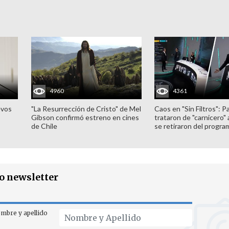
4960
4361
evos
"La Resurrección de Cristo" de Mel
Caos en "Sin Filtros": P
Gibson confirmó estreno en cines
trataron de "carnicero"
de Chile
se retiraron del progra
ro newsletter
mbre y apellido