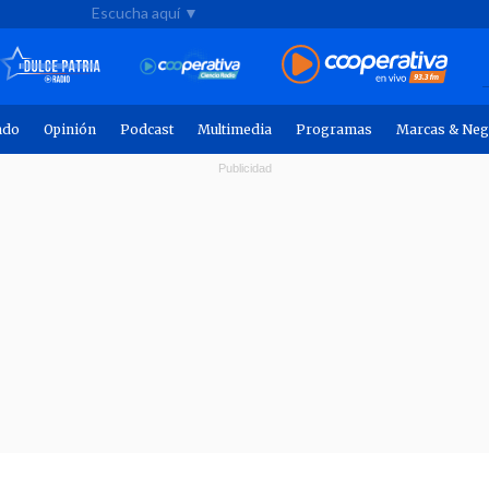
Escucha aquí ▼
ndo
Opinión
Podcast
Multimedia
Programas
Marcas & Neg