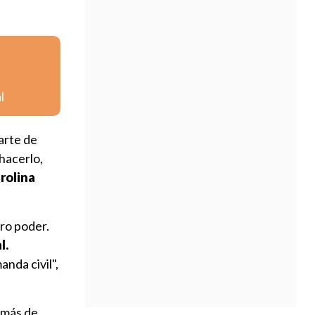
l
arte de
hacerlo,
rolina
ro poder.
l.
nda civil",
 más de