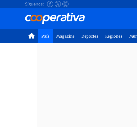
Síguenos:
País
Magazine
Deportes
Regiones
Mu