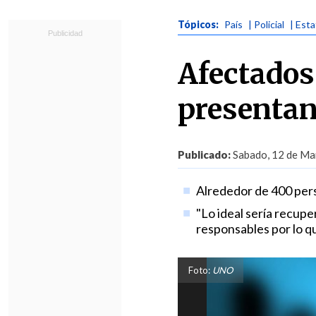
Tópicos:
País
| Policial
| Esta
Afectados
presentan
Publicado:
Sabado, 12 de Mar
Alrededor de 400 perso
"Lo ideal sería recupe
responsables por lo qu
Foto:
UNO