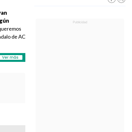
yan
lgún
 queremos
ándalo de AC