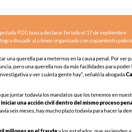
diputada PDG busca declarar feriado el 17 de septiembre
logra disuadir al crimen organizado con copamiento policia
r una querella para meternos en la causa penal. Por ser p
cia, pero una querella nos da más facilidades para poder 
 investigativa y ver cuánta gente hay", señaló la abogada
Ca
que juntar todavía los mandatos que los tenemos en nuest
iniciar una acción civil dentro del mismo proceso pena
ía seis meses, hay mucho plazo todavía para hacer la dema
il millones en el fraude
y los estafados, que ascienden a