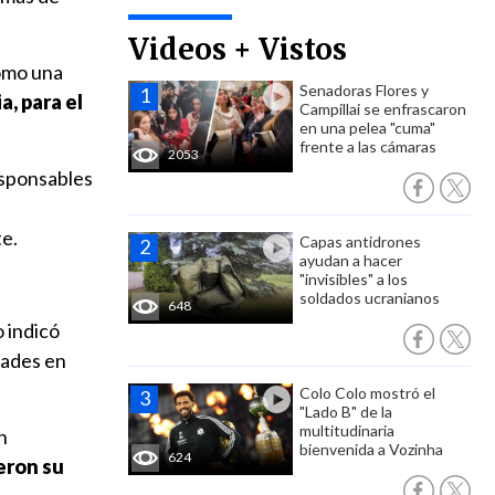
Videos + Vistos
como una
Senadoras Flores y
a, para el
Campillai se enfrascaron
en una pelea "cuma"
frente a las cámaras
2053
esponsables
te.
Capas antidrones
ayudan a hacer
"invisibles" a los
soldados ucranianos
648
o indicó
dades en
Colo Colo mostró el
"Lado B" de la
multitudinaria
n
bienvenida a Vozinha
624
eron su