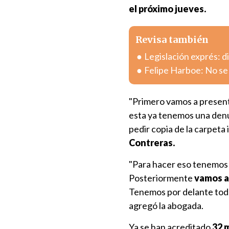
el próximo jueves.
Revisa también
Legislación exprés: 
Felipe Harboe: No se 
"Primero vamos a presenta
esta ya tenemos una denun
pedir copia de la carpeta
Contreras.
"Para hacer eso tenemos 
Posteriormente
vamos a 
Tenemos por delante todav
agregó la abogada.
Ya se han acreditado
32 m