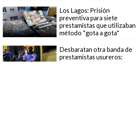
Los Lagos: Prisión
preventiva para siete
prestamistas que utilizaban
método "gota a gota"
Desbaratan otra banda de
prestamistas usureros:
Operaban de Antofagasta a
Chiloé
Alerta por página acusada
de suplantar a "Jurassic
World: The Experience"
Incautan más de 5 mil
prendas falsas marca Nike,