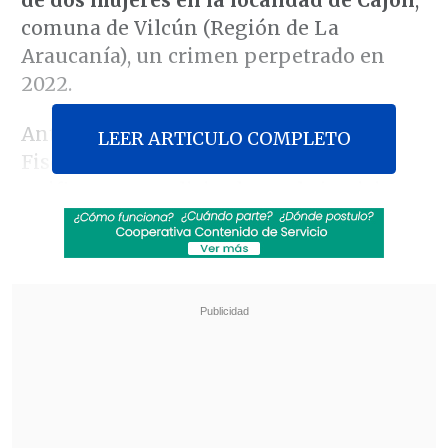
comuna de Vilcún (Región de La
Araucanía), un crimen perpetrado en
2022.
Ante la gravedad de los hechos, la
LEER ARTICULO COMPLETO
Fiscalía y las familias de las víctimas
unificaron su solicitud ante la justicia
para exigir la pena de
presidio perpetuo
calificado, el castigo más severo que
contempla la legislación chilena.
Revisa también
Escolta del exministro Cordero frustró a
disparos un portonazo en Vitacura
Incendio en domicilio provocó la muerte de