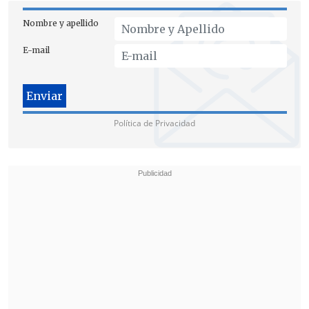
semana si acogen la solicitud de la pena
máxima para el acusado.
Nombre y apellido
E-mail
Política de Privacidad