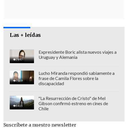
haber resultado con quemaduras de
extrema gravedad.
Las + leídas
Expresidente Boric alista nuevos viajes a
Uruguay y Alemania
7997
Lucho Miranda respondió sabiamente a
frase de Camila Flores sobre la
7569
discapacidad
"La Resurrección de Cristo" de Mel
Gibson confirmó estreno en cines de
5415
Chile
Tras años de investigación, los
tribunales deberán resolver esta misma
Suscríbete a nuestro newsletter