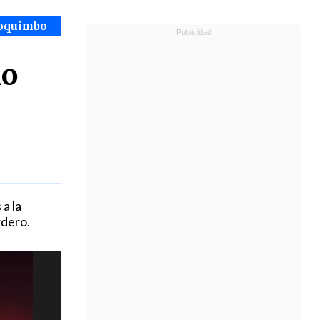
Coquimbo
lo
a la
rdero.