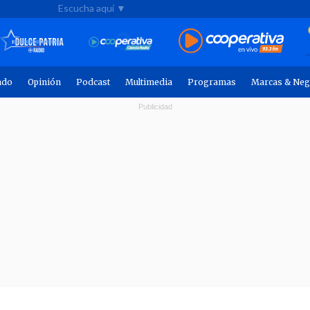
Escucha aquí ▼
ndo
Opinión
Podcast
Multimedia
Programas
Marcas & Neg