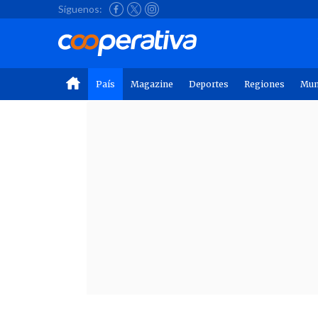
Síguenos:
País
Magazine
Deportes
Regiones
Mu