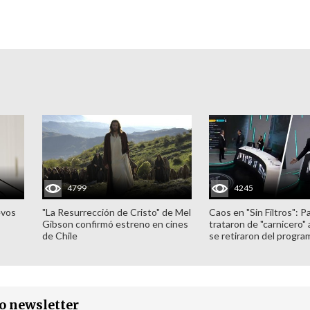
4799
4245
evos
"La Resurrección de Cristo" de Mel
Caos en "Sin Filtros": P
Gibson confirmó estreno en cines
trataron de "carnicero"
de Chile
se retiraron del progra
ro newsletter