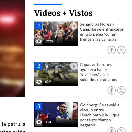
Videos + Vistos
Senadoras Flores y
Campillai se enfrascaron
en una pelea "cuma"
frente a las cámaras
2029
Capas antidrones
ayudan a hacer
"invisibles" a los
soldados ucranianos
639
Goldberg: Se reveló el
vínculo entre
Huachipato y la U que
por tanto tiempo
394
la patrulla
negaron
arios
están