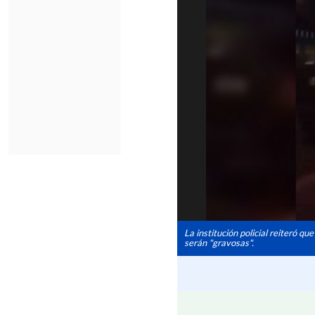
La institución policial reiteró qu
serán "gravosas".