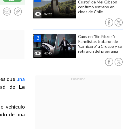
Cristo" de Mel Gibson
confirmó estreno en
cines de Chile
4799
Caos en "Sin Filtros":
Panelistas trataron de
"carnicero" a Crespo y se
retiraron del programa
4245
tes que
una
dad de
La
el vehículo
tado de una