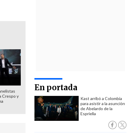
En portada
anelistas
 a Crespo y
Kast arribó a Colombia
ma
para asistir a la asunción
de Abelardo de la
Espriella