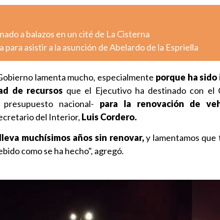
ado a balazos en un cité de La Cisterna
 para asistir a la asunción de Abelardo de la Espriella
l Gobierno lamenta mucho, especialmente
porque ha sido
ad de recursos
que el Ejecutivo ha destinado con el 
 presupuesto nacional-
para la renovación de veh
ecretario del Interior,
Luis Cordero.
ta lleva muchísimos años sin renovar,
y lamentamos que 
ebido como se ha hecho", agregó.