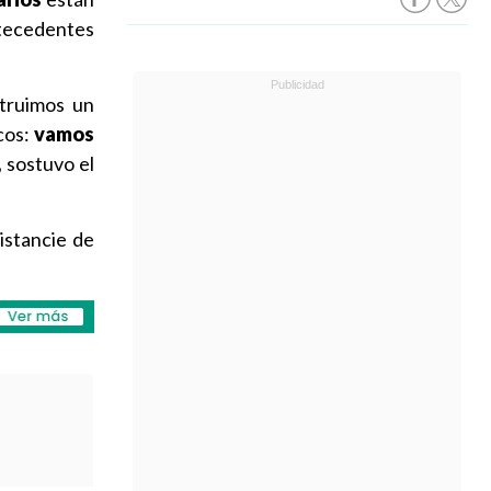
ntecedentes
truimos un
cos:
vamos
,
sostuvo el
distancie de