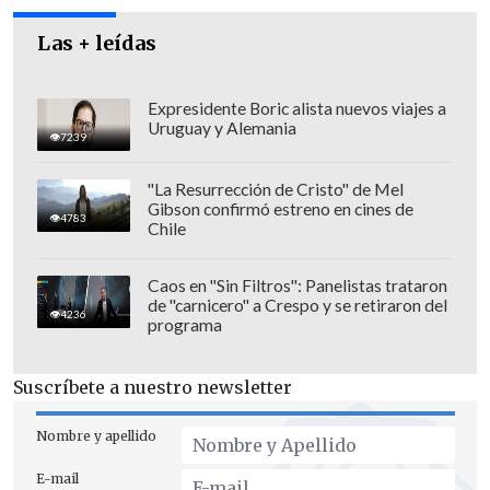
Las + leídas
Expresidente Boric alista nuevos viajes a
Uruguay y Alemania
7239
"La Resurrección de Cristo" de Mel
Gibson confirmó estreno en cines de
4783
Chile
Según el relato de los propios vecinos, al
Caos en "Sin Filtros": Panelistas trataron
de "carnicero" a Crespo y se retiraron del
menor fallecido -que tenía residencia en
4236
programa
Puente Alto- lo vieron con un grupo de
personas, quienes serían aparentemente
Suscríbete a nuestro newsletter
los autores de este crimen.
Nombre y apellido
El homicidio no ha dejado personas
E-mail