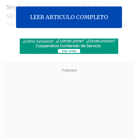
Según la información policial, la
situación fue alertada por vecinos del
LEER ARTICULO COMPLETO
sector, quienes
encontraron a ese joven
con diversas lesiones por un presunto
ataque a disparos
, situación que fue
confirmada por personal de seguridad
municipal, que sin éxito prestó primeros
auxilios a la víctima.
Revisa también
Colombiano fue asesinado a balazos en un cité
de La Cisterna
Kast arribó a Colombia para asistir a la
asunción de Abelardo de la Espriella