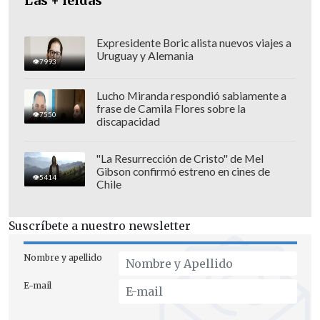
Las + leídas
consumir el alimento", agregó.
Expresidente Boric alista nuevos viajes a
Uruguay y Alemania
7993
Lucho Miranda respondió sabiamente a
frase de Camila Flores sobre la
7550
discapacidad
"La Resurrección de Cristo" de Mel
Gibson confirmó estreno en cines de
5414
Chile
Suscríbete a nuestro newsletter
El Ministerio Público instruyó al Labocar
Nombre y apellido
y OS-9 de Carabineros para establecer la
E-mail
identidad de la víctima y dar con el