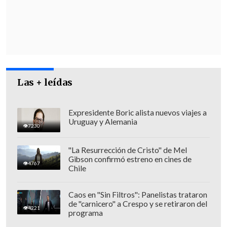
coordinación respecto al funeral,
intentando que este se produjese ayer en
la tarde, cuestión que finalmente la
familia prefirió que se realizara hoy en la
mañana", explicó
la autoridad
metropolitana.
Las + leídas
Expresidente Boric alista nuevos viajes a
Uruguay y Alemania
7230
"La Resurrección de Cristo" de Mel
Gibson confirmó estreno en cines de
4767
Chile
Caos en "Sin Filtros": Panelistas trataron
de "carnicero" a Crespo y se retiraron del
4221
programa