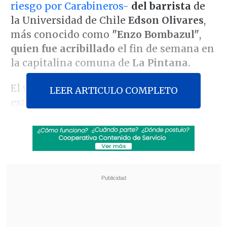
riesgo por Carabineros-
del barrista
de
la Universidad de Chile
Edson Olivares
,
más conocido como
"Enzo Bombazul"
,
quien fue acribillado
el fin de semana en
la capitalina comuna de
La Pintana.
El velorio del hincha universitario
LEER ARTICULO COMPLETO
estuvo marcado por
una serie de
incivilidades
durante los últimos días,
sobre todo en la población
Santo Tomás,
donde vecinos denunciaron
estruendos
hasta altas horas de la noche.
Revisa también
Colombiano fue asesinado a balazos en un cité
de La Cisterna