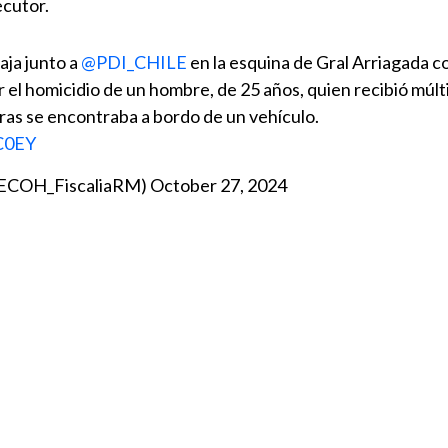
ecutor.
aja junto a
@PDI_CHILE
en la esquina de Gral Arriagada c
r el homicidio de un hombre, de 25 años, quien recibió múlt
ras se encontraba a bordo de un vehículo.
lC0EY
@ECOH_FiscaliaRM)
October 27, 2024