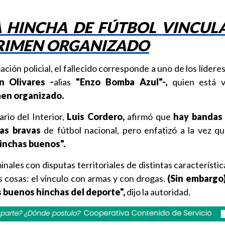
A HINCHA DE FÚTBOL VINCUL
RIMEN ORGANIZADO
ión policial, el fallecido corresponde a uno de los líderes
n Olivares -
alias
"Enzo Bomba Azul"-,
quien está v
en organizado.
rio del Interior,
Luis Cordero,
afirmó que
hay bandas
ras bravas
de fútbol nacional, pero enfatizó a la vez q
hinchas buenos".
nales con disputas territoriales de distintas característic
cosas: el vínculo con armas y con drogas.
(Sin embargo)
s buenos hinchas del deporte",
dijo la autoridad.