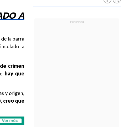
ADO A
 de la barra
inculado a
 de crimen
ue
hay que
as y origen,
, creo que