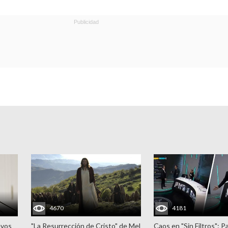
4670
4181
evos
"La Resurrección de Cristo" de Mel
Caos en "Sin Filtros": P