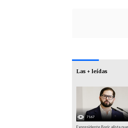
Las + leídas
7167
Expresidente Boric alista nu