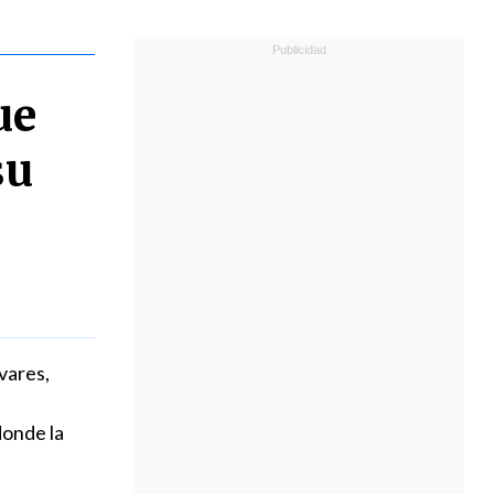
ue
su
vares,
donde la