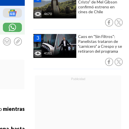
Cristo" de Mel Gibson
confirmó estreno en
cines de Chile
4670
Caos en "Sin Filtros":
Panelistas trataron de
"carnicero" a Crespo y se
retiraron del programa
4181
o
mientras
ena,
hasta