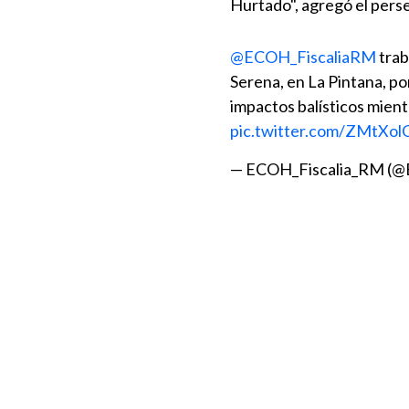
Hurtado", agregó el pers
@ECOH_FiscaliaRM
trab
Serena, en La Pintana, po
impactos balísticos mient
pic.twitter.com/ZMtXo
— ECOH_Fiscalia_RM (