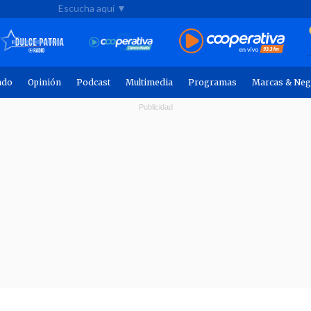
Escucha aquí ▼
ndo
Opinión
Podcast
Multimedia
Programas
Marcas & Neg