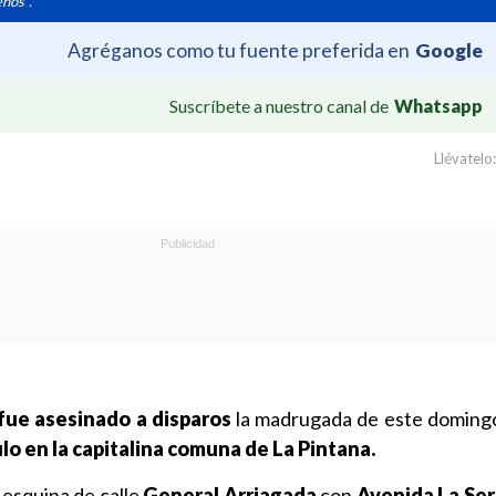
enos".
Agréganos como tu fuente preferida en
Google
Suscríbete a nuestro canal de
Whatsapp
Llévatelo:
fue asesinado a disparos
la madrugada de este doming
ulo en la capitalina comuna de La Pintana.
a esquina de calle
General Arriagada
con
Avenida La Ser