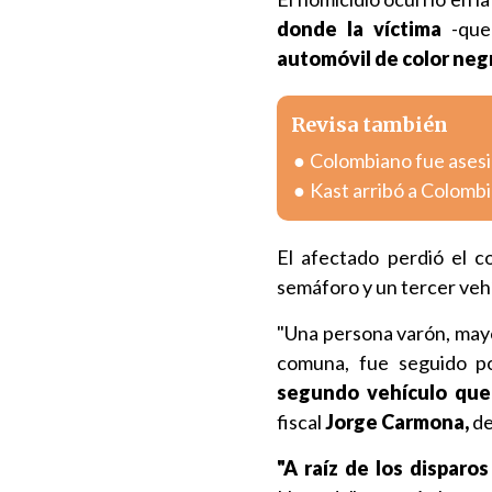
donde la víctima
-que 
automóvil de color neg
Revisa también
Colombiano fue asesin
Kast arribó a Colombia
El afectado perdió el c
semáforo y un tercer vehí
"Una persona varón, mayo
comuna, fue seguido p
segundo vehículo que 
fiscal
Jorge Carmona,
de
"A raíz de los disparo