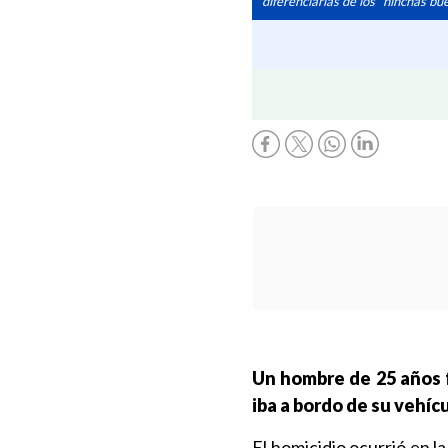
diferenciarlas de los "hinchas bu
Un hombre de 25 años 
iba a bordo de su vehíc
El homicidio ocurrió en l