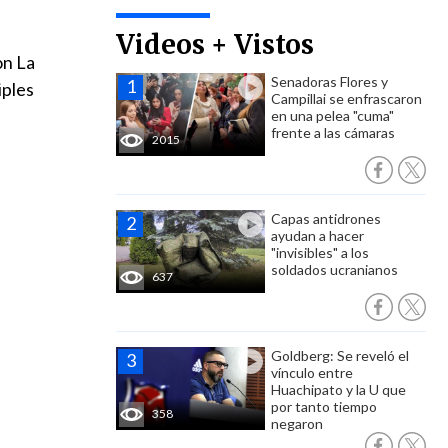
Videos + Vistos
on La
Senadoras Flores y
iples
Campillai se enfrascaron
en una pelea "cuma"
frente a las cámaras
2015
Capas antidrones
ayudan a hacer
"invisibles" a los
soldados ucranianos
637
Goldberg: Se reveló el
vínculo entre
Huachipato y la U que
por tanto tiempo
358
negaron