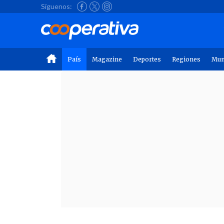
Síguenos:
País
Magazine
Deportes
Regiones
Mu