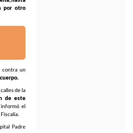
a por otro
o contra un
 cuerpo.
alles de la
n de este
, informó el
Fiscalía.
pital Padre