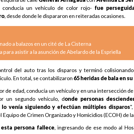
conducía un vehículo de color rojo-
fue perseguid
ro
, desde donde le dispararon en reiteradas ocasiones.
ado a balazos en un cité de La Cisterna
 para asistir a la asunción de Abelardo de la Espriella
ontrol del auto tras los disparos y terminó colisionand
culo. En total, se contabilizaron
65 heridas de bala en su
r de edad, conducía un vehículo y en una intersección de c
or un segundo vehículo, d
onde personas desciende
lo venía siguiendo y efectúan múltiples disparos
"
l Equipo de Crimen Organizado y Homicidios (ECOH) de la 
s esta persona fallece
, ingresando de ese modo al Hos