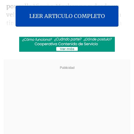
por calle Vicuña Mackenna y desde un
vehículo se inició un enfrentamiento a
LEER ARTICULO COMPLETO
tiros con sujetos que se encontraban en
la vía pública, recibiendo ella
un impacto
en la cabeza
.
Revisa también
Detienen a sujetos por intento de atropello a
carabineros en Peñalolén
Inflación de julio fue de 0,1% y bajó a 12 meses
La joven fue traslada hasta el Hospital
Félix Bulnes, donde falleció por la
gravedad de sus heridas.