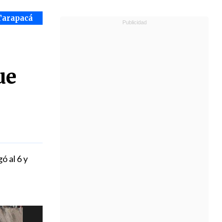
Tarapacá
ue
ó al 6 y