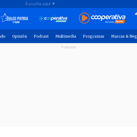
Escucha aquí ▼
ndo
Opinión
Podcast
Multimedia
Programas
Marcas & Neg