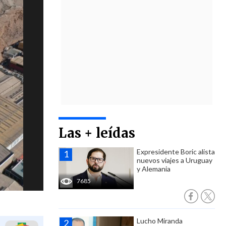
Las + leídas
Expresidente Boric alista
nuevos viajes a Uruguay
y Alemania
7685
Lucho Miranda