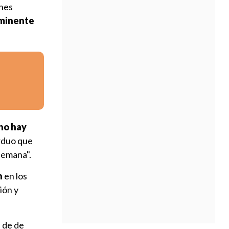
unes
inminente
no hay
arduo que
semana".
n
en los
ión y
 de de