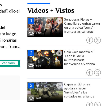
s
Videos + Vistos
d", dijo el
Senadoras Flores y
Campillai se enfrascaron
del
en una pelea "cuma"
frente a las cámaras
ara luego
2183
illonarias
 zona franca
Colo Colo mostró el
"Lado B" de la
multitudinaria
bienvenida a Vozinha
816
Capas antidrones
ayudan a hacer
"invisibles" a los
soldados ucranianos
678