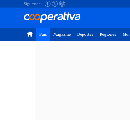
Síguenos:
País
Magazine
Deportes
Regiones
Mu