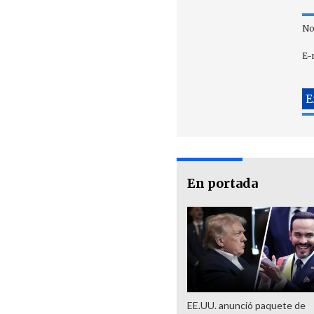
No
E-
En portada
EE.UU. anunció paquete de