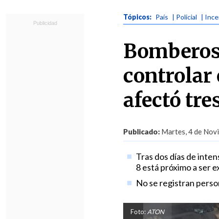
Tópicos:
País
| Policial
| Inc
Bomberos 
controlar
afectó tre
Publicado:
Martes, 4 de Novi
Tras dos días de intens
8 está próximo a ser e
No se registran person
Foto:
ATON