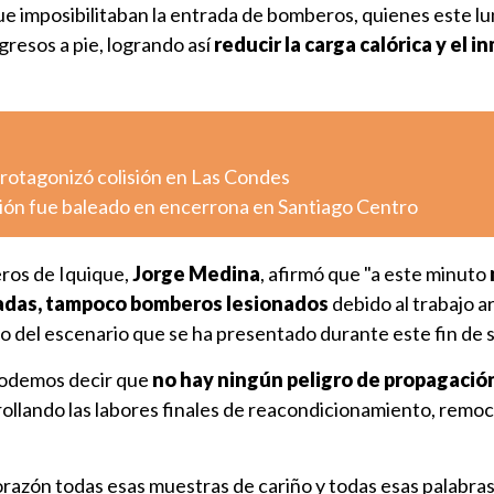
ue imposibilitaban la entrada de bomberos, quienes este l
gresos a pie, logrando así
reducir la carga calórica y el 
otagonizó colisión en Las Condes
ión fue baleado en encerrona en Santiago Centro
ros de Iquique,
Jorge Medina
, afirmó que "a este minuto
nadas, tampoco bomberos lesionados
debido al trabajo 
jo del escenario que se ha presentado durante este fin de 
podemos decir que
no hay ningún peligro de propagació
ollando las labores finales de reacondicionamiento, remoc
azón todas esas muestras de cariño y todas esas palabras