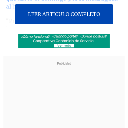
al barrio Meiggs.
LEER ARTICULO COMPLETO
"Primero, el empadronamiento ya se
hizo; hay un catastro de todas las
personas afectadas, son del orden d
e 200
personas aproximadamente.
El detalle
lo maneja la Municipalidad de Santiago,
de manera que sabemos cuáles son todos
los locatarios y los trabajadores
afectados", dijo la autoridad
gubernamental en una rueda de prensa.
Revisa también
Escolta del exministro Cordero frustró a
disparos un portonazo en Vitacura