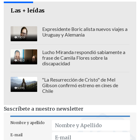
Las + leídas
Expresidente Boric alista nuevos viajes a
Uruguay y Alemania
7959
Lucho Miranda respondió sabiamente a
frase de Camila Flores sobre la
7463
discapacidad
"La Resurrección de Cristo" de Mel
Gibson confirmó estreno en cines de
Según los antecedentes preliminares, el
5391
Chile
incendio comenzó tras un intento de
robo de un cajero automático, que
Suscríbete a nuestro newsletter
posteriormente explotó por saturación
de gas.
Nombre y apellido
E-mail
Durante esta mañana
hubo rebrotes de