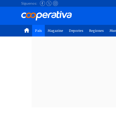
Síguenos:
País
Magazine
Deportes
Regiones
Mu