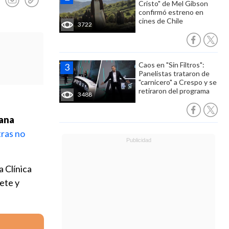
Cristo" de Mel Gibson
confirmó estreno en
cines de Chile
3722
Caos en "Sin Filtros":
Panelistas trataron de
"carnicero" a Crespo y se
retiraron del programa
3488
iana
tras no
a Clínica
rete y