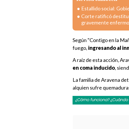
Estallido social: Gob
Corte ratificó destitu
gravemente enferm
Según "Contigo en la Ma
fuego,
ingresando al in
A raíz de esta acción, Ar
en coma inducido
, sien
La familia de Aravena de
alquien sufre quemaduras 