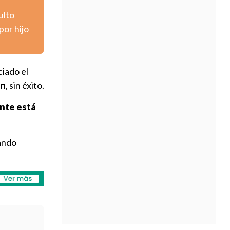
ulto
por hijo
iado el
ón
, sin éxito.
ente está
uando