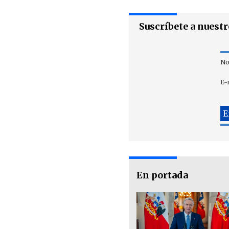
Suscríbete a nuest
No
E-
En portada