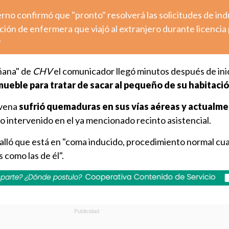
ierno confirmó que "pronto" resolverá las solicitudes de ind
ción de enfermera que viajó al extranjero durante licencia 
o
ñana" de
CHV
el comunicador llegó minutos después de inic
mueble para tratar de sacar al pequeño de su habitaci
avena
sufrió quemaduras en sus vías aéreas y actualm
do intervenido en el ya mencionado recinto asistencial.
talló que está en "coma inducido, procedimiento normal c
como las de él".