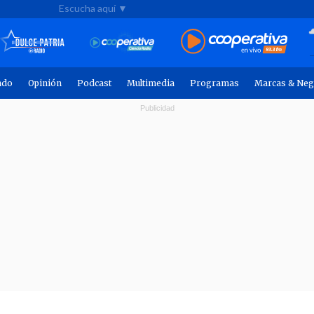
Escucha aquí ▼
ndo
Opinión
Podcast
Multimedia
Programas
Marcas & Neg