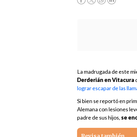
La madrugada de este mi
Derderián en Vitacura
d
lograr escapar de las llam
Si bien se reportó en prim
Alemana con lesiones leve
padre de sus hijos,
se enc
Revisa también