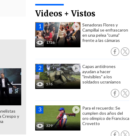
Videos + Vistos
Senadoras Flores y
Campillai se enfrascaron
en una pelea "cuma"
frente a las cámaras
1726
Capas antidrones
ayudan a hacer
"invisibles" a los
soldados ucranianos
576
Para el recuerdo: Se
anelistas
cumplen dos años del
 a Crespo y
oro olímpico de Francisca
ma
Crovetto
329