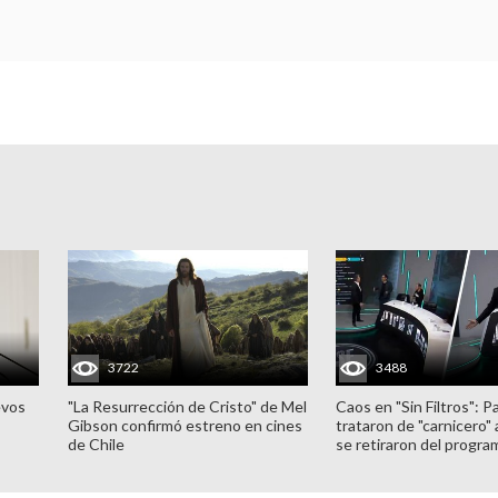
3722
3488
evos
"La Resurrección de Cristo" de Mel
Caos en "Sin Filtros": P
Gibson confirmó estreno en cines
trataron de "carnicero"
de Chile
se retiraron del progra