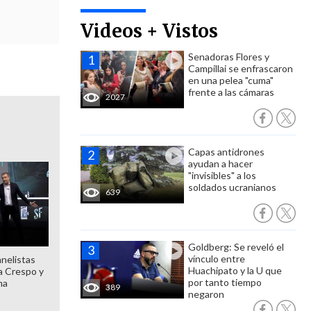
Videos + Vistos
Senadoras Flores y
Campillai se enfrascaron
en una pelea "cuma"
frente a las cámaras
2027
Capas antidrones
ayudan a hacer
"invisibles" a los
soldados ucranianos
639
Goldberg: Se reveló el
vínculo entre
anelistas
Huachipato y la U que
 a Crespo y
por tanto tiempo
ma
389
negaron