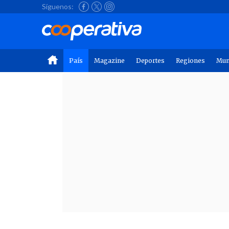
Síguenos:
País
Magazine
Deportes
Regiones
Mu