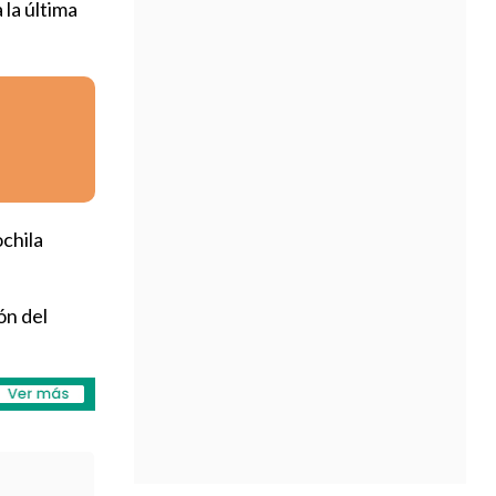
 la última
chila
ón del