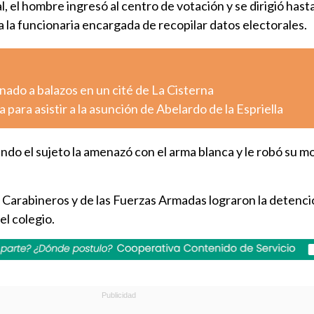
, el hombre ingresó al centro de votación y se dirigió hasta
 la funcionaria encargada de recopilar datos electorales.
ado a balazos en un cité de La Cisterna
 para asistir a la asunción de Abelardo de la Espriella
do el sujeto la amenazó con el arma blanca y le robó su mo
 Carabineros y de las Fuerzas Armadas lograron la detenci
el colegio.