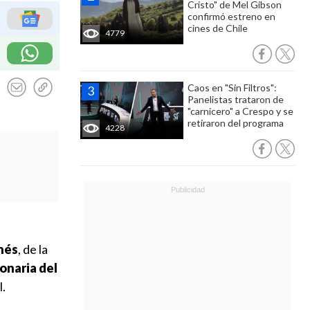
Cristo" de Mel Gibson
confirmó estreno en
cines de Chile
4779
Caos en "Sin Filtros":
Panelistas trataron de
"carnicero" a Crespo y se
retiraron del programa
4228
nés
, de la
ionaria del
l.