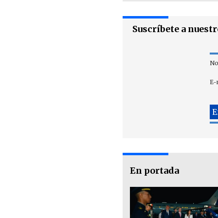
Suscríbete a nuest
No
E-
En portada