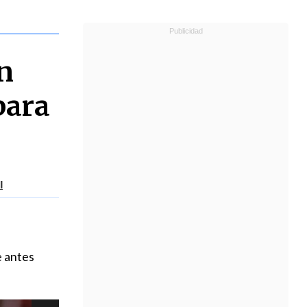
un
para
l
e antes