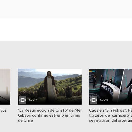
4779
4228
evos
"La Resurrección de Cristo" de Mel
Caos en "Sin Filtros": P
Gibson confirmó estreno en cines
trataron de "carnicero"
de Chile
se retiraron del progra