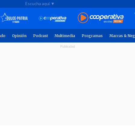
Escucha aquí ▼
ndo
Opinión
Podcast
Multimedia
Programas
Marcas & Neg