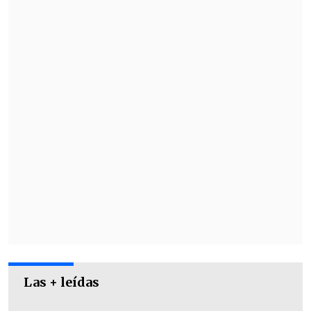
La descarga eléctrica ocurrida el sábado
le provocó un paro cardiorrespiratorio al
hombre, quien fue reanimado por
Bomberos y trasladado hasta la Clínica
Las Condes, donde permanecía con
diagnóstico reservado.
Las + leídas