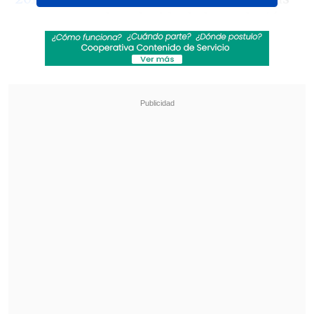
ser encontrado culpable de la explosión
de una bomba en una sucursal bancaria
el 2011.
Revisa también
Estallido social: Gobierno confirmó que
"pronto" resolverá las solicitudes de indulto
Corte ratificó destitución de enfermera que
viajó al extranjero durante licencia por hijo
gravemente enfermo
Pitronello ya había cumplido su pena y
utilizaba una prótesis, puesto que
perdió
una de sus extremidades en el atentado.