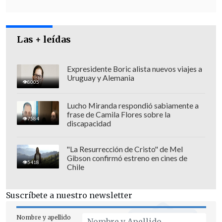
Las + leídas
La primera razón, según argumentó,
tiene relación con la
protección de la
Expresidente Boric alista nuevos viajes a
Uruguay y Alemania
víctima:
"Vive cerca de la clínica,
8005
claramente el imputado conoce el lugar
Lucho Miranda respondió sabiamente a
donde vive, la imputada conoce a la
frase de Camila Flores sobre la
7584
víctima personalmente y también
discapacidad
conoce su lugar de trabajo".
"La Resurrección de Cristo" de Mel
"Si en definitiva se intentó una agresión
Gibson confirmó estreno en cines de
5418
Chile
que se frustró,
nada obsta a que se
intente nuevamente esa agresión
",
Suscríbete a nuestro newsletter
explicó Rivera.
Nombre y apellido