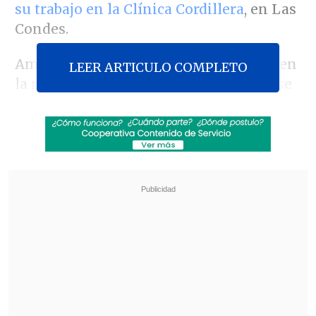
su trabajo en la Clínica Cordillera
, en Las
Condes.
Ambos sospechosos fueron detenidos en
LEER ARTICULO COMPLETO
la noche del martes y en esta jornada se
informó que se tratan de
una ex
compañera de trabajo y su pareja
.
Revisa también
Escolta del exministro Cordero frustró a
disparos un portonazo en Vitacura
Incendio en domicilio provocó la muerte de
dos adultos mayores en Recoleta
Así, esta tarde se realizó la audiencia de