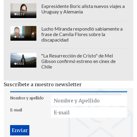
Expresidente Boric alista nuevos viajes a
Uruguay y Alemania
8019
El menor fue trasladado hasta el
Hospital El Pino
, donde fue
Lucho Miranda respondió sabiamente a
frase de Camila Flores sobre la
diagnosticado con
lesiones leves.
7658
discapacidad
El menor
quedó al cuidado de su abuela
"La Resurrección de Cristo" de Mel
y se informó al Tribunal de Familia y al
Gibson confirmó estreno en cines de
5433
Ministerio Público.
Chile
Suscríbete a nuestro newsletter
Nombre y apellido
E-mail