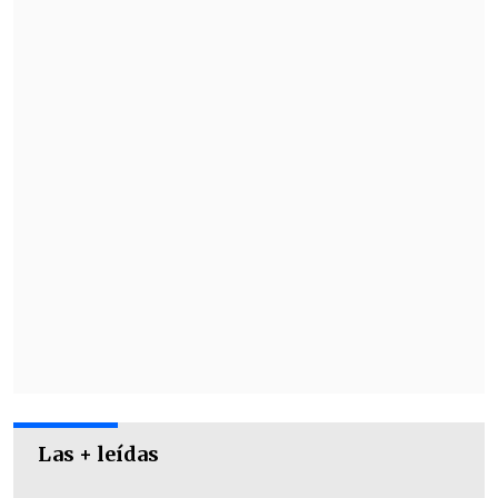
la sorprendió, le arrebató el menor de sus
brazos y llamó a personal policial.
En el domicilio, Carabineros "procede
personal policial a analizar los
antecedentes y a detener" a la madre.
Las + leídas