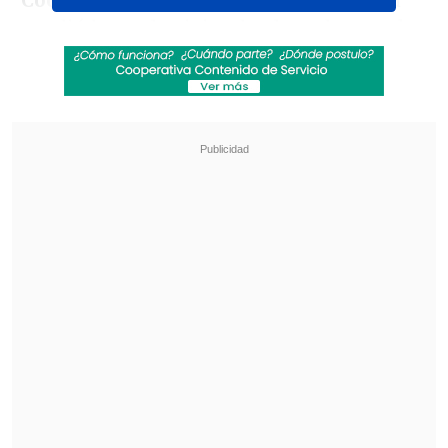
Cooperativa
que la policía uniformada
acudió hasta la vivienda alertados por la
madre de la mujer.
Revisa también
Prisión para acusado de secuestrar, violar y
agredir brutalmente a expareja en Santa
Bárbara
Operativo en Costanera Norte dejó ocho
detenidos por conducción temeraria: Uno
marcó 184 km/h
Al llegar, la abuela del lactante relató que
momentos antes su hija, "
a raíz de un
llanto del alimento que solicitaba, le
tapó la naríz y la boca".
La denunciante