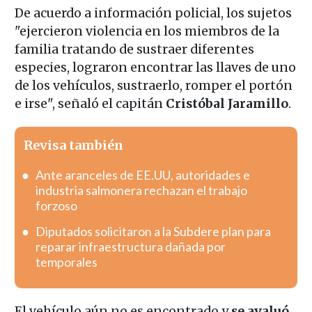
De acuerdo a información policial, los sujetos
"ejercieron violencia en los miembros de la
familia tratando de sustraer diferentes
especies, lograron encontrar las llaves de uno
de los vehículos, sustraerlo, romper el portón
e irse", señaló el capitán
Cristóbal Jaramillo
.
Revisa también
Ante aranceles de EE.UU, autoridades e
industria salmonera rechazan el trabajo
forzoso
Diputados solicitaron a la Subdere plan para
reparar infraestructura dañada por
temporales
El vehículo aún no es encontrado y
se avaluó