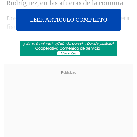
Rodríguez, en las afueras de la comuna.
Los atacantes sustrajeron una camioneta
LEER ARTICULO COMPLETO
fiscal tras amenazar al personal
municipal.
Revisa también
Sistema frontal deja más de 3.000
damnificados y cerca de 9.000 aislados en el
centro-sur
Senado formulará un pronunciamiento ético
tras cruce Flores-Campillai
Gracias a un operativo de la unidad de
Control de Orden Público y el uso de