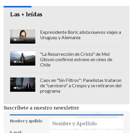
Las + leídas
Expresidente Boric alista nuevos viajes a
Uruguay y Alemania
5725
No se registraron heridos
durante el
asalto ni el operativo de recuperación.
"La Resurrección de Cristo" de Mel
Gibson confirmó estreno en cines de
3462
Chile
Al cierre de esta edición,
no hay
detenidos
, pero los patrullajes
Caos en "Sin Filtros": Panelistas trataron
continúan en la zona.
de "carnicero" a Crespo y se retiraron del
3337
programa
Suscríbete a nuestro newsletter
Nombre y apellido
E-mail