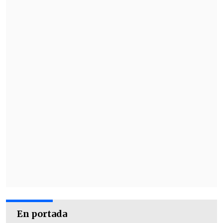
la Defensoría de la Gente de La Florida,
están en contacto con ella para
entregarle apoyo.
Además, se confirmó que
el vehículo fue
hallado sin mayores daños en La
Granja.
En portada