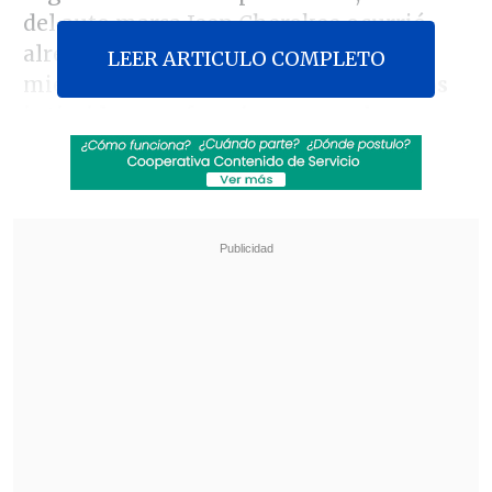
del auto marca Jeep Cherokee ocurrió
alrededor de las 22:00 horas del
LEER ARTICULO COMPLETO
miércoles, cuando
dos sujetos armados
intimidaron y forcejearon con la
víctima, quien cayó al piso.
Revisa también
Escolta del exministro Cordero frustró a
disparos un portonazo en Vitacura
Incendio en domicilio provocó la muerte de
dos adultos mayores en Recoleta
Producto de la violenta acción,
la mujer
de 23 años perdió su embarazo y se
encuentra internada en el Hospital La