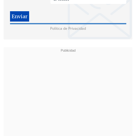
al parecer, de estos hechos la víctima
habría sufrido un aborto espontáneo".
"Estos hechos son denuncias
Política de Privacidad
tardíamente a la Fiscalía en horas de la
noche (del miércoles)", agregó.
Sobre las primeras diligencias del caso, el
subcomisario
Kevin Bustos
explicó que
"tenemos que seguir con las
indagaciones para establecer de dónde
ellos (los ladrones) llegan hasta acá,
desde qué dirección se acercaron al local
comercial".
Desde la Municipalidad confirmaron que
la mujer ya fue dada de alta
y, mediante