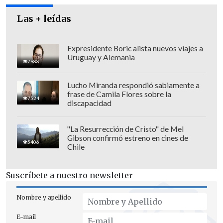
Las + leídas
Expresidente Boric alista nuevos viajes a
Uruguay y Alemania
El fiscal de flagrancia
Marcelo Miranda,
7988
de la Fiscalía Oriente, detalló que "al
Lucho Miranda respondió sabiamente a
momento de ingresar a este servicio, (la
frase de Camila Flores sobre la
7524
mujer) es abordada por al menos dos
discapacidad
sujetos que la intimidan con armas de
fuego y le sustraen las llaves de su
"La Resurrección de Cristo" de Mel
Gibson confirmó estreno en cines de
vehículo tipo Station Wagon. Producto de
5406
Chile
este hecho se produce un forcejeo con los
sujetos y, a raíz de esto, la víctima
es
Suscríbete a nuestro newsletter
trasladada, al parecer por familiares, al
Hospital de La Florida, donde
Nombre y apellido
posteriormente se constató que a raíz,
E-mail