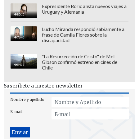
Expresidente Boric alista nuevos viajes a
Uruguay y Alemania
8015
Lucho Miranda respondió sabiamente a
frase de Camila Flores sobre la
7646
discapacidad
"La Resurrección de Cristo" de Mel
Gibson confirmó estreno en cines de
5433
Chile
Suscríbete a nuestro newsletter
Nombre y apellido
El artista fue golpeado por los sujetos,
E-mail
por lo que debió constatar lesiones a la
espera del avance de la investigación.