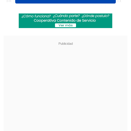
la pieza del hijo mayor del artista, de 11
años,
para posteriormente intimidar a
toda la familia.
Revisa también
En prisión quedó acusado de secuestrar, violar
y agredir brutalmente a expareja en Santa
Bárbara
Operativo en Costanera Norte dejó ocho
detenidos por conducción temeraria: Uno
marcó 184 km/h
Los delincuentes no se llevaron el
vehículo del cantante, ya que este les
advirtió que tenía un sistema GPS, pero
sí
se llevaron joyas y ropas avaluadas en