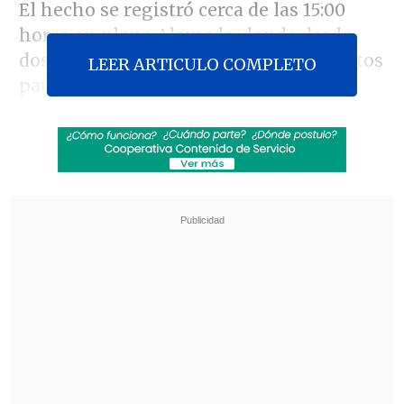
El hecho se registró cerca de las 15:00
horas en plena Alameda, donde desde
dos vehículos se bajó un grupo de sujetos
LEER ARTICULO COMPLETO
para capturar a un hombre de unos 20
años aproximadamente, para
posteriormente huir en dirección al
poniente.
Revisa también
Ojos que Sí Ven: El rol social de la Funeraria
Hogar de Cristo
Investigan homicidio de ciudadano egipcio en
Coronel
Una testigo relató: "Vi que
llegó un auto