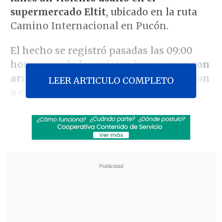
supermercado Eltit
, ubicado en la ruta
Camino Internacional en Pucón.
El hecho se registró pasadas las 09:00
horas cuando
los sujetos ingresaron con
armas de fuego con las que amenazaron
LEER ARTICULO COMPLETO
a clientes y trabajadores.
Revisa también
Estallido social: Gobierno confirmó que
"pronto" resolverá las solicitudes de indulto
Corte ratificó destitución de enfermera que
viajó al extranjero durante licencia por hijo
gravemente enfermo