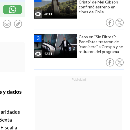
Cristo" de Mel Gibson
confirmó estreno en
cines de Chile
4811
Caos en "Sin Filtros":
Panelistas trataron de
"carnicero" a Crespo y se
retiraron del programa
4251
s y dados
ularidades
 Sexta
Fiscalía