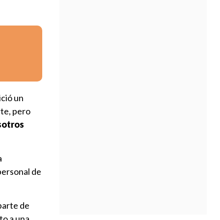
ició un
te, pero
sotros
a
personal de
parte de
to a una