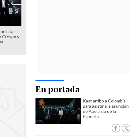
anelistas
 a Crespo y
ma
En portada
Kast arribó a Colombia
para asistir a la asunción
de Abelardo de la
Espriella