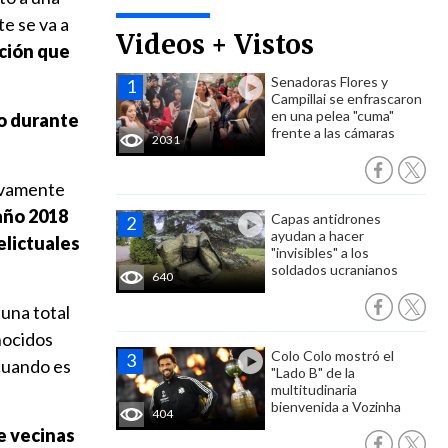
e se va a
Videos + Vistos
ción que
Senadoras Flores y
Campillai se enfrascaron
en una pelea "cuma"
no durante
frente a las cámaras
2031
evamente
año 2018
Capas antidrones
ayudan a hacer
elictuales
"invisibles" a los
soldados ucranianos
640
 una total
nocidos
Colo Colo mostró el
cuando es
"Lado B" de la
multitudinaria
bienvenida a Vozinha
404
e vecinas