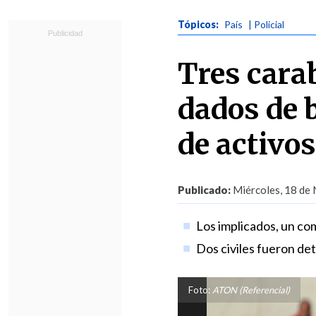
Tópicos:
País
| Policial
Tres cara
dados de 
de activos
Publicado:
Miércoles, 18 de 
Los implicados, un com
Dos civiles fueron de
Foto:
ATON (Referencial)