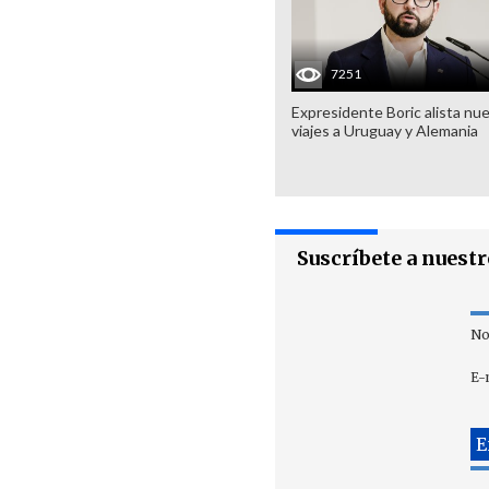
7251
Expresidente Boric alista nu
viajes a Uruguay y Alemania
Suscríbete a nuest
No
E-