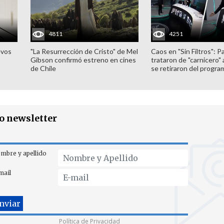
4811
4251
evos
"La Resurrección de Cristo" de Mel
Caos en "Sin Filtros": P
Gibson confirmó estreno en cines
trataron de "carnicero"
de Chile
se retiraron del progra
ro newsletter
mbre y apellido
mail
Política de Privacidad