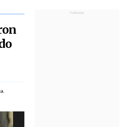
ron
ado
a.