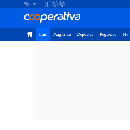
Síguenos:
País
Magazine
Deportes
Regiones
Mu