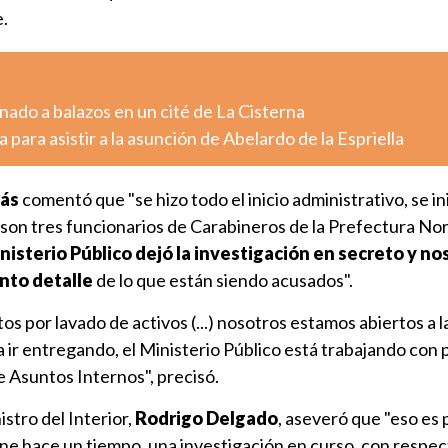
.
ado a balazos en un cité de La Cisterna
 para asistir a la asunción de Abelardo de la Espriella
ás
comentó que "se hizo todo el inicio administrativo, se in
son tres funcionarios de Carabineros de la Prefectura Nor
isterio Público dejó la investigación en secreto y no
to detalle
de lo que están siendo acusados".
s por lavado de activos (...) nosotros estamos abiertos a l
 ir entregando, el Ministerio Público está trabajando con 
 Asuntos Internos", precisó.
stro del Interior,
Rodrigo Delgado
, aseveró que "eso es 
ne hace un tiempo, una investigación en curso, con respec