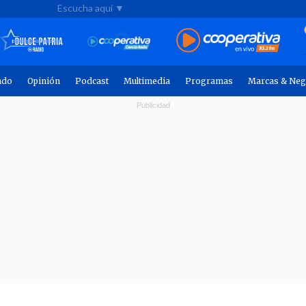
Escucha aquí ▼
ndo
Opinión
Podcast
Multimedia
Programas
Marcas & Neg