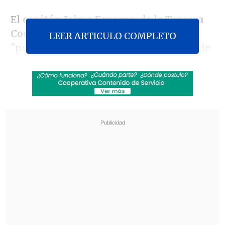
El
capitán Jaime Esparza
, de la
Tercera
Comisaría de Cañete
, explicó que
LEER ARTICULO COMPLETO
"personal de Carabineros fue alertado de
una
situación de violencia intrafamiliar
que estaba afectando a una mujer, que
indicó que su expareja, en momentos
previos, la habría agredido".
Revisa también
Estallido social: Gobierno confirmó que
"pronto" resolverá las solicitudes de indulto
Corte ratificó destitución de enfermera que
viajó al extranjero durante licencia por hijo
gravemente enfermo