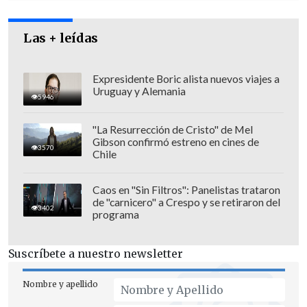
Las + leídas
Expresidente Boric alista nuevos viajes a
Uruguay y Alemania
5946
El
doctor Diego Ceballos
, médico de
"La Resurrección de Cristo" de Mel
Gibson confirmó estreno en cines de
turno, detalló que el ingreso se produjo
3570
Chile
alrededor de las 11:00 de la mañana, y que
"el menor fue atendido y estabilizado".
Caos en "Sin Filtros": Panelistas trataron
de "carnicero" a Crespo y se retiraron del
3402
programa
Luego de la primera atención, "fue
trasladado al
Hospital Clínico Regional
Suscríbete a nuestro newsletter
de Concepción
para ser evaluado por
especialistas", añadió el doctor.
Nombre y apellido