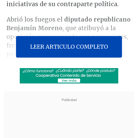
iniciativas de su contraparte política.
Abrió los fuegos el
diputado republicano
Benjamín Moreno
, que atribuyó a la
oposición representada por comunistas,
frenteamplistas y socialistas una
LEER ARTICULO COMPLETO
postura "
intransigente y miserable en
muchos casos
, porque toman de rehenes
a los chilenos".
Revisa también
José Antonio Neme protagonizó colisión en
Las Condes
Conductor de aplicación fue baleado en
encerrona en Santiago Centro