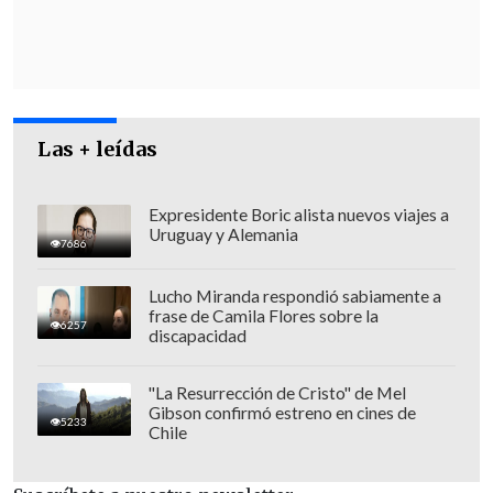
Las + leídas
Expresidente Boric alista nuevos viajes a
Uruguay y Alemania
7686
Lucho Miranda respondió sabiamente a
frase de Camila Flores sobre la
6257
discapacidad
Ahora "están tomando la misma línea",
acusó Benjamín Moreno en
Cooperativa
.
"La Resurrección de Cristo" de Mel
Gibson confirmó estreno en cines de
5233
Chile
Carmona: La megarreforma "hace
trampa"