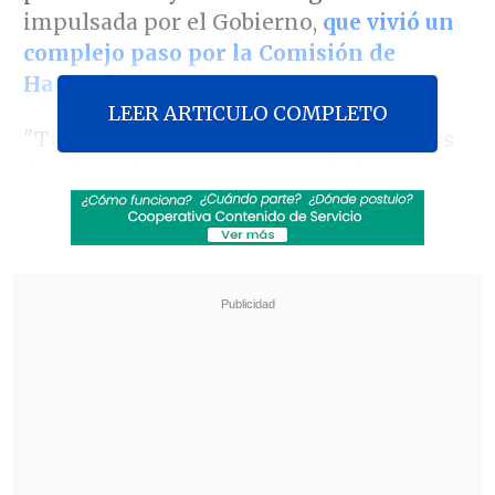
impulsada por el Gobierno,
que vivió un
complejo paso por la Comisión de
Hacienda
.
LEER ARTICULO COMPLETO
"Tuvimos una sesión larga el día jueves
donde analizamos los 14 artículos que
tenemos que votar en la Comisión de
Medio Ambiente del proyecto de
reconstrucción.
La conversación fue muy
buena
y, de las propuestas que hubo,
varias fueron consensuadas.
Hay
artículos y también habrá indicaciones
que se votarán y aprobarán de manera
unánime", valoró el parlamentario.
Revisa también