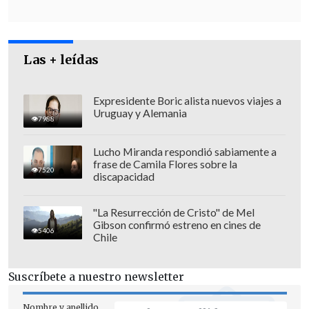
reflejado en la votación que vamos a
tener el día lunes", complementó el
timonel gremialista.
Las + leídas
A su vez, el
diputado republicano
Fernando Ugarte
destacó que "hasta
Expresidente Boric alista nuevos viajes a
Uruguay y Alemania
ahora, se ha cumplido el calendario que
7988
trabajamos inicialmente" como bancada
Lucho Miranda respondió sabiamente a
en la Comisión de Hacienda, y junto al
frase de Camila Flores sobre la
7520
discapacidad
propio ministro del ramo, Jorge Quiroz,
antes de estimar que
los trámites en
"La Resurrección de Cristo" de Mel
Medio Ambiente y Trabajo
"
deberían
Gibson confirmó estreno en cines de
5406
quedar despachados el lunes
para seguir
Chile
cumpliendo con los plazos
comprometidos".
Suscríbete a nuestro newsletter
Nombre y apellido