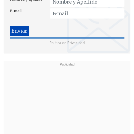
E-mail
Política de Privacidad
"
Espero que en esta etapa, la oposición
tenga una postura seria, adulta y
responsable, y deje atrás el
obstruccionismo
que vimos en Hacienda,
cuando estaban encendidas las cámaras.