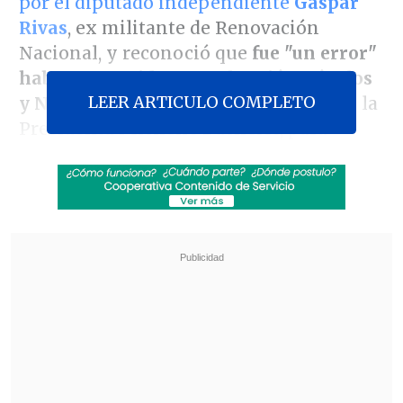
por el diputado independiente
Gaspar
Rivas
, ex militante de Renovación
Nacional, y reconoció que
fue "un error"
haberse reunido con Sebastián Dávalos
LEER ARTICULO COMPLETO
y Natalia Compagnon
, hijo y nuera de la
Presidenta Michelle Bachelet, para
gestionar un millonario crédito a la
empresa Caval.
Las declaraciones que se extienden por
siete minutos
fueron difundidas en redes
sociales
, donde Luksic plantea que su
hijo le hizo ver que nunca había
realizado un video donde él pueda
defenderse a raíz de las declaraciones del
parlamentario.