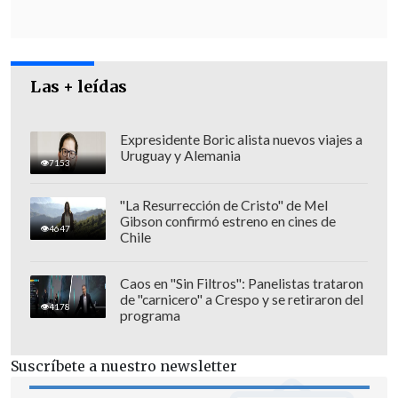
un ser humano igual que todos ustedes,
que soy un poderoso, que tengo, por
supuesto, influencias en muchas cosas,
Las + leídas
pero no tengo influencias para hacer
llover en Santiago
", aseveró,
respondiendo al emplazamiento que se
Expresidente Boric alista nuevos viajes a
Uruguay y Alemania
le hizo por su vinculación con el
7153
proyecto Alto Maipo tras desborde del
"La Resurrección de Cristo" de Mel
Río Mapocho
.
Gibson confirmó estreno en cines de
4647
Chile
Caos en "Sin Filtros": Panelistas trataron
de "carnicero" a Crespo y se retiraron del
4178
programa
Suscríbete a nuestro newsletter