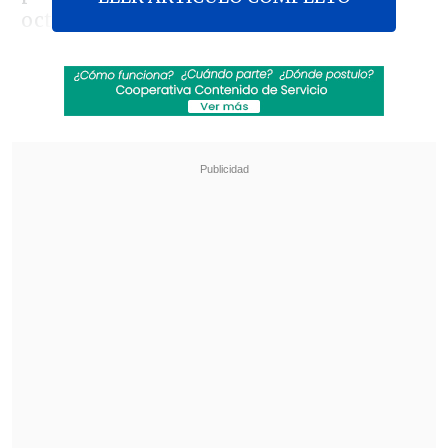
octubre de 2024.
Revisa también
José Antonio Neme protagonizó colisión en
Las Condes
Conductor de aplicación fue baleado en
encerrona en Santiago Centro
Específicamente, el grupo parlamentario
indagó las actuaciones del
Ministerio
del Interior y Seguridad Pública, del
Ministerio de la Mujer y la Equidad de
Género, de Carabineros de Chile y de la
Policía de Investigaciones de Chile,
ante
la denuncia por violación presentada en