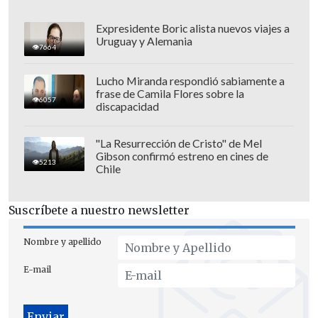
Expresidente Boric alista nuevos viajes a
Uruguay y Alemania
7664
Lucho Miranda respondió sabiamente a
frase de Camila Flores sobre la
6057
discapacidad
"La Resurrección de Cristo" de Mel
Gibson confirmó estreno en cines de
5213
Chile
Suscríbete a nuestro newsletter
De hecho, se resalta, en el marco de la
Nombre y apellido
tramitación de la iniciativa se tomó en
E-mail
cuenta las experiencias dejadas por el
caso Monsalve. Un ejemplo es disponer