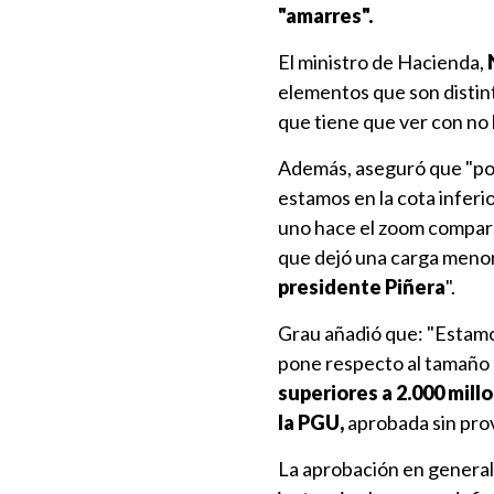
"amarres".
El ministro de Hacienda,
elementos que son distint
que tiene que ver con no 
Además, aseguró que "por 
estamos en la cota inferio
uno hace el zoom compara
que dejó una carga menor 
presidente Piñera
".
Grau añadió que: "Estam
pone respecto al tamaño 
superiores a 2.000 mill
la PGU,
aprobada sin prov
La aprobación en general