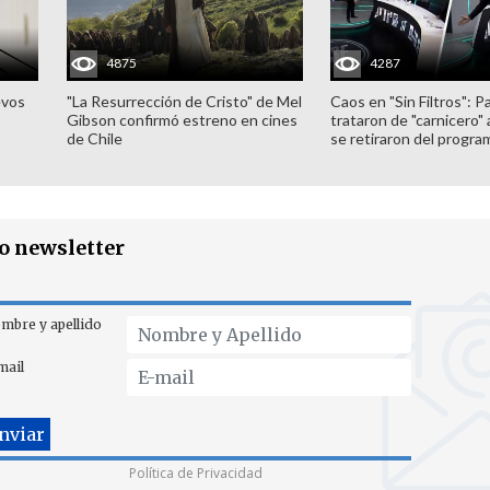
4875
4287
evos
"La Resurrección de Cristo" de Mel
Caos en "Sin Filtros": P
Gibson confirmó estreno en cines
trataron de "carnicero"
de Chile
se retiraron del progra
ro newsletter
mbre y apellido
mail
Política de Privacidad