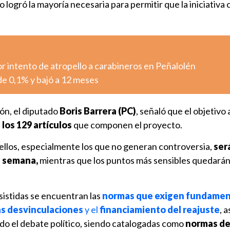
o logró la mayoría necesaria para permitir que la iniciativa
r intento de atropello a carabineros en Peñalolén
 de 0,1% y bajó a 12 meses
ión, el diputado
Boris Barrera (PC)
, señaló que el objetivo
 los 129 artículos
que componen el proyecto.
ellos, especialmente los que no generan controversia,
ser
a semana,
mientras que los puntos más sensibles quedarán 
sistidas se encuentran las
normas que exigen fundamen
as desvinculaciones
y el
financiamiento del reajuste
, 
o el debate político, siendo catalogadas como
normas d