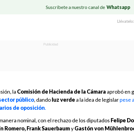
Suscríbete a nuestro canal de
Whatsapp
Llévatelo:
sión, la
Comisión de Hacienda de la Cámara
aprobó en g
sector público
, dando
luz verde
a la idea de legislar
pese 
rios de oposición
.
 manera nominal, con el rechazo de los diputados
Felipe D
ín Romero, Frank Sauerbaum
y
Gastón von Mühlenbroc