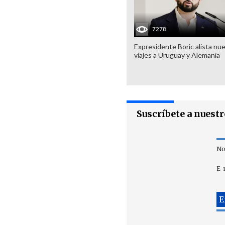
7278
Expresidente Boric alista nu
viajes a Uruguay y Alemania
Suscríbete a nuest
No
E-