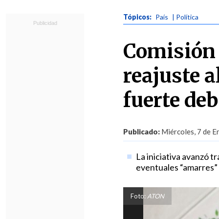
Tópicos:
País
| Política
Comisión 
reajuste a
fuerte deb
Publicado:
Miércoles, 7 de E
La iniciativa avanzó t
eventuales “amarres” 
Foto:
ATON