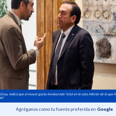
Grau, indicó que el mayor gasto involucrado “está en la cota inferior de lo que h
te”.
Agréganos como tu fuente preferida en
Google