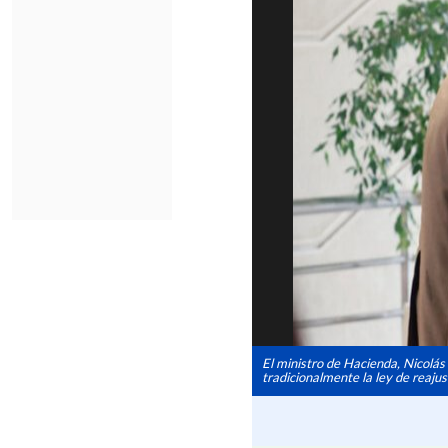
El ministro de Hacienda, Nicolás 
tradicionalmente la ley de reajus