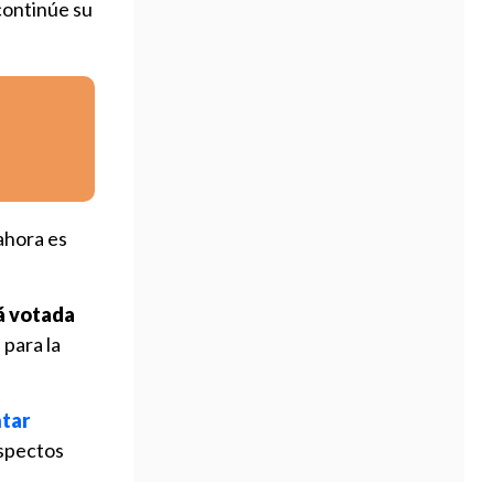
 continúe su
 ahora es
á votada
para la
tar
aspectos
e