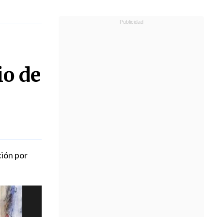
io de
ción por