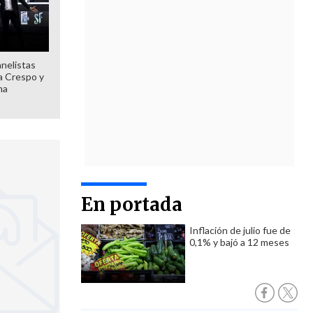
anelistas
 a Crespo y
ma
En portada
Inflación de julio fue de
0,1% y bajó a 12 meses