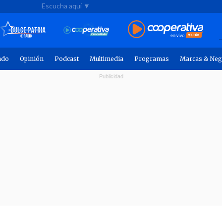
Escucha aquí ▼
ndo
Opinión
Podcast
Multimedia
Programas
Marcas & Neg