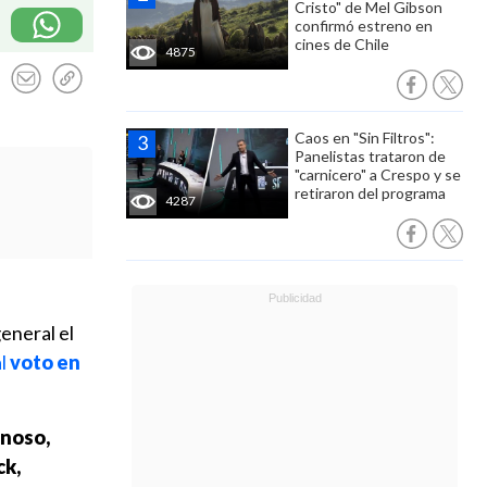
Cristo" de Mel Gibson
confirmó estreno en
cines de Chile
4875
Caos en "Sin Filtros":
Panelistas trataron de
"carnicero" a Crespo y se
retiraron del programa
4287
eneral el
al
voto en
onoso,
k,