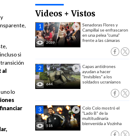
Videos + Vistos
ay
ansparente,
Senadoras Flores y
Campillai se enfrascaron
en una pelea "cuma"
frente a las cámaras
2039
te,
incluso si
 transición
Capas antidrones
 al
ayudan a hacer
"invisibles" a los
soldados ucranianos
644
uno lo
ciones
financiar
Colo Colo mostró el
"Lado B" de la
multitudinaria
bienvenida a Vozinha
518
ar,