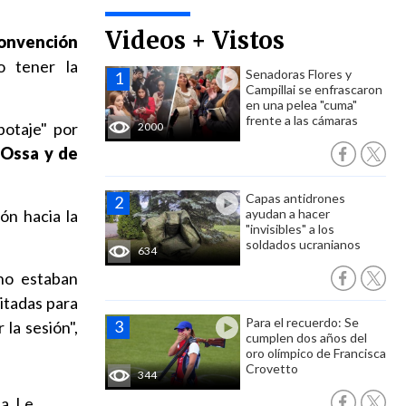
Videos + Vistos
Convención
o tener la
Senadoras Flores y
Campillai se enfrascaron
en una pelea "cuma"
frente a las cámaras
botaje" por
2000
é Ossa y de
Capas antidrones
ón hacia la
ayudan a hacer
"invisibles" a los
soldados ucranianos
634
 no estaban
itadas para
Para el recuerdo: Se
la sesión",
cumplen dos años del
oro olímpico de Francisca
Crovetto
344
a. Le