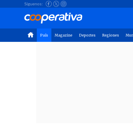
Síguenos:
País
Magazine
Deportes
Regiones
Mu