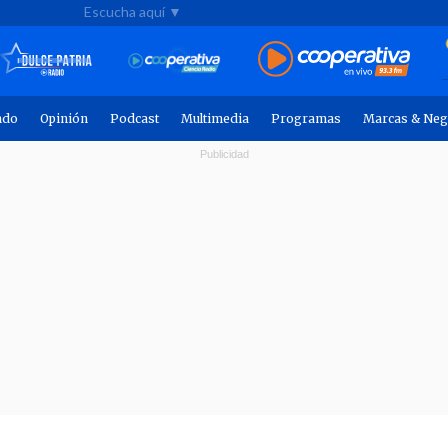
Escucha aquí ▼
ndo
Opinión
Podcast
Multimedia
Programas
Marcas & Neg