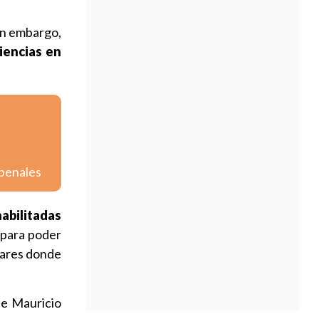
sin embargo,
iencias en
 penales
habilitadas
 para poder
ugares donde
te Mauricio