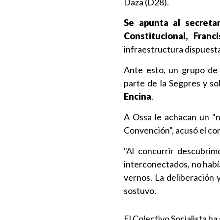
Daza (D28).
Se apunta al secreta
Constitucional, Franc
infraestructura dispuesta
Ante esto, un grupo de 
parte de la Segpres y so
Encina
.
A Ossa le achacan un "n
Convención", acusó el co
"Al concurrir descubrim
interconectados, no habí
vernos. La deliberación 
sostuvo.
El Colectivo Socialista h