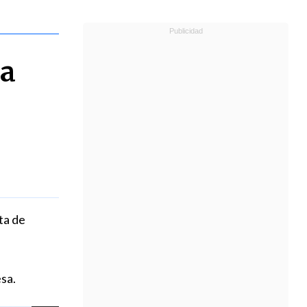
la
ta de
sa.