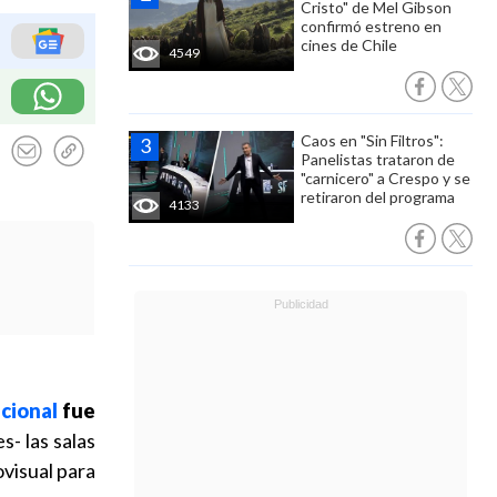
Cristo" de Mel Gibson
confirmó estreno en
cines de Chile
4549
Caos en "Sin Filtros":
Panelistas trataron de
"carnicero" a Crespo y se
retiraron del programa
4133
cional
fue
- las salas
visual para