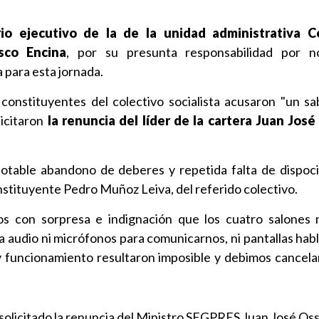
rio ejecutivo de la de la unidad administrativa 
isco Encina
, por su presunta responsabilidad por n
 para esta jornada.
constituyentes del colectivo socialista acusaron "un sa
licitaron
la renuncia del líder de la cartera Juan Jos
otable abandono de deberes y repetida falta de dispoci
nstituyente Pedro Muñoz Leiva, del referido colectivo.
os con sorpresa e indignación que los cuatro salones
a audio ni micrófonos para comunicarnos, ni pantallas habl
y funcionamiento resultaron imposible y debimos cancelar 
a solicitado la renuncia del Ministro SEGPRES Juan José Oss