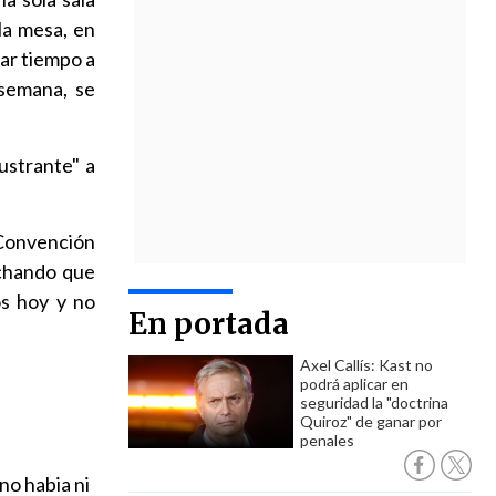
la mesa, en
ar tiempo a
 semana, se
rustrante" a
 Convención
ochando que
os hoy y no
En portada
Axel Callís: Kast no
podrá aplicar en
seguridad la "doctrina
Quiroz" de ganar por
penales
no habia ni