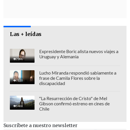
debate de la nueva Carta Magna se haya
definido los dos tercios como regla de
acuerdos, ya que
"uno esperaría que
estén recogidos los grandes principios y
Las + leídas
no los programas de Gobierno de un
lado o del otro".
Expresidente Boric alista nuevos viajes a
Uruguay y Alemania
Descartó, en tanto, postularse a la
7988
Convención Constitucional
: "Me hubiera
Lucho Miranda respondió sabiamente a
encantado ser convencional, es una labor
frase de Camila Flores sobre la
7520
discapacidad
muy noble y tremendamente
importante, pero soy ministro de
"La Resurrección de Cristo" de Mel
Hacienda, tengo desafíos enormes, soy
Gibson confirmó estreno en cines de
5406
parte de un equipo de Gobierno del que
Chile
me siento plenamente miembro. No
puedo acceder a esa opción".
Suscríbete a nuestro newsletter