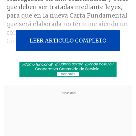
que deben ser tratadas mediante leyes,
para que en la nueva Carta Fundamental
que será elaborada no termine siendo un
compendio de un "programa de
LEER ARTICULO COMPLETO
Gobierno".
"Una Constitución hay que verla como
un contrato intergeneracional,
entre
generaciones", subrayó en conversación
con
El Diario de Cooperativa
, y expuso
que "a diferencia de la ley, que puede ser
modificada, las Constituciones tienen
altos quórums modificatorios porque se
deben a grandes principios y a la
protección de los derechos de las
minorías, las libertades, que no pueden