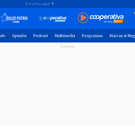
Escucha aquí ▼
ndo
Opinión
Podcast
Multimedia
Programas
Marcas & Neg