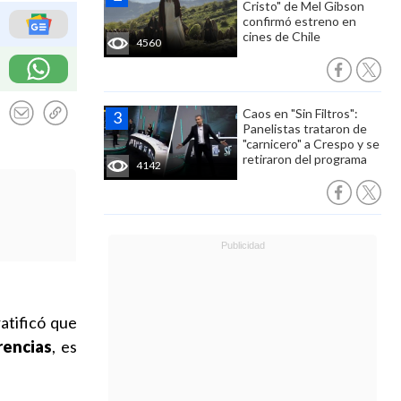
Cristo" de Mel Gibson
confirmó estreno en
cines de Chile
4560
Caos en "Sin Filtros":
Panelistas trataron de
"carnicero" a Crespo y se
retiraron del programa
4142
atificó que
rencias
, es