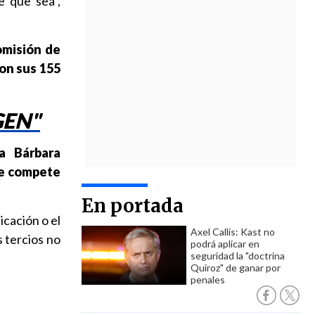
e que sea",
omisión de
con sus 155
GEN"
a Bárbara
ue compete
En portada
icación o el
Axel Callís: Kast no
s tercios no
podrá aplicar en
seguridad la "doctrina
Quiroz" de ganar por
penales