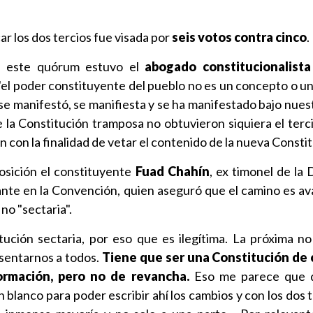
car los dos tercios fue visada por
seis votos contra cinco
.
n este quórum estuvo el
abogado constitucionalist
"el poder constituyente del pueblo no es un concepto o un
 se manifestó, se manifiesta y se ha manifestado bajo nuest
e la Constitución tramposa no obtuvieron siquiera el terci
 con la finalidad de vetar el contenido de la nueva Constit
osición el constituyente
Fuad Chahín
, ex timonel de la
itante en la Convención, quien aseguró que el camino es av
no "sectaria".
ución sectaria, por eso que es ilegítima. La próxima n
esentarnos a todos.
Tiene que ser una Constitución de 
ormación, pero no de revancha.
Eso me parece que 
n blanco para poder escribir ahí los cambios y con los dos 