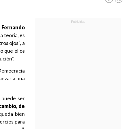
a Fernando
a teoría, es
ros ojos", a
o que ellos
ución".
 Democracia
anzar a una
o puede ser
cambio, de
queda bien
tercios para