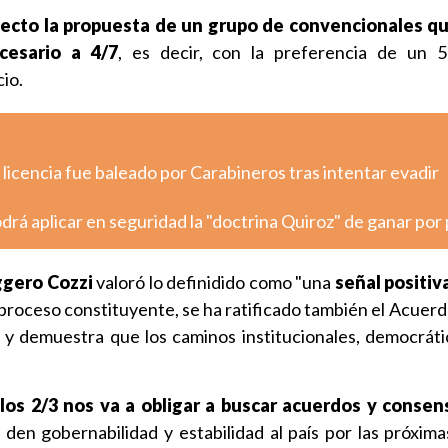
fecto la propuesta de un grupo de convencionales q
cesario a 4/7
, es decir, con la preferencia de un 
io.
 licencia fue baleado por Carabineros tras intentar evadir
podrá aplicar en seguridad la "doctrina Quiroz" de ganar por
gero Cozzi
valoró lo definidido como "una
señal positiv
l proceso constituyente, se ha ratificado también el Acuerd
 y demuestra que los caminos institucionales, democrático
os 2/3 nos va a obligar a buscar acuerdos y consen
 den gobernabilidad y estabilidad al país por las próxima