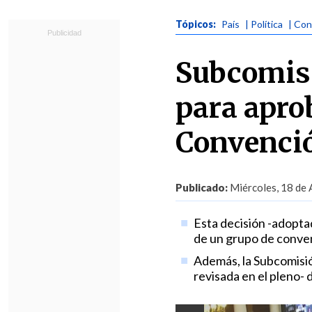
Tópicos:
País
| Política
| Con
Subcomisi
para apro
Convenció
Publicado:
Miércoles, 18 de 
Esta decisión -adopta
de un grupo de conven
Además, la Subcomisió
revisada en el pleno- 