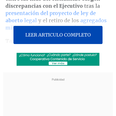
discrepancias con el Ejecutivo
tras la
presentación del proyecto de ley de
aborto
legal
y el retiro de los
agregados
militares chilenos en
Israel.
LEER ARTICULO COMPLETO
Tanto el proyecto como la decisión
respecto a Tel Aviv fueron adoptadas por
La Moneda el miércoles. Sin embargo, el
senador
socialista Juan Luis
Castro
advirtió de
un "desorden" en el
oficialismo,
ya que no todas las fuerzas
de Gobierno han estado alineadas con
ambas resoluciones.
Revisa también