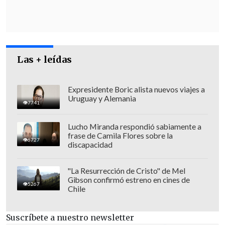
eso no prospere; no obstante,
yo pediría
más diálogo desde la Secretaría General
de la Presidencia o del Comité
Político,
porque no nos podemos enterar
Las + leídas
por los diarios de ciertas decisiones que
son gravitantes
y que están a la vista de
Expresidente Boric alista nuevos viajes a
la última Cuenta Pública del
Uruguay y Alemania
7741
Mandatario",
añadió.
Lucho Miranda respondió sabiamente a
frase de Camila Flores sobre la
6727
discapacidad
"La Resurrección de Cristo" de Mel
Gibson confirmó estreno en cines de
5267
Chile
Suscríbete a nuestro newsletter