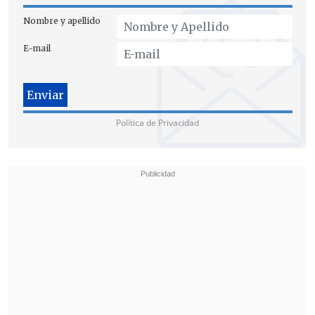
Nombre y apellido
E-mail
Llamados oficialistas a no romper
relaciones con Israel
Política de Privacidad
La Moneda descartó el rumor de una
eventual ruptura de las relaciones
diplomáticas con Israel, ya que
el Estado
"tiene el principio de no romper" la
diplomacia, además de considerar los
"efectos colaterales"
que puedan surgir
tras la decisión, como un cambio del
diálogo con Estados Unidos.