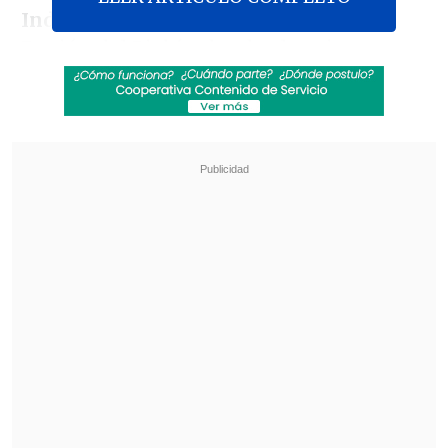
Independencia de Concepción
, en la
Región del Biobío, donde el aspirante a
La Moneda
nuevamente se presentó
protegido por
láminas de cristales
antibalas
.
Revisa también
Así fue el intento de encerrona repelido por el
escolta del exministro Cordero
Encuestas destacan popularidad de la ACOT
anunciada por Kast
"Es increíble vernos aquí a través de este
vidrio que ha generado tanta polémica,
pero déjenme decirles que