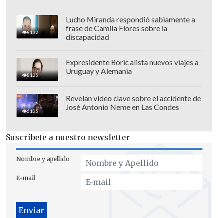
vamos a ir. A ellos los vamos a ir a buscar,
los vamos a encontrar, los vamos a juzgar
Lucho Miranda respondió sabiamente a
frase de Camila Flores sobre la
y los vamos a encerrar, como
8132
discapacidad
corresponde en cualquier el país donde
se respeta la ley, el orden y hay justicia",
Expresidente Boric alista nuevos viajes a
Uruguay y Alemania
advirtió.
8125
Revelan video clave sobre el accidente de
José Antonio Neme en Las Condes
6105
Suscríbete a nuestro newsletter
Nombre y apellido
E-mail