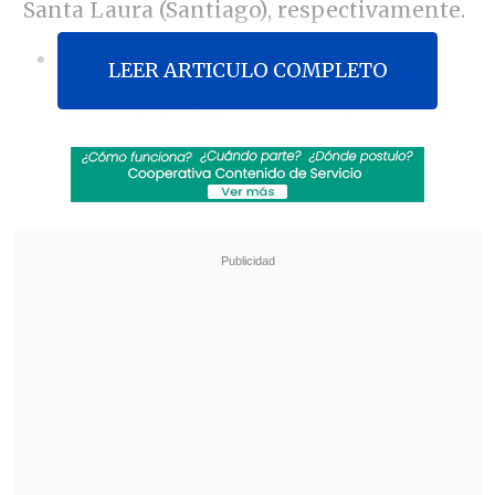
Santa Laura (Santiago), respectivamente.
[Lea también]
La "primaria de las
LEER ARTICULO COMPLETO
derechas" y los desmarques de Jara:
Claves de la última semana de campaña
El cierre de Evelyn Matthei está
programado para las 19:00 horas de
este jueves
, instancia en que la candidata
pidió a los asistentes llevar banderas
chilenas y también un chaleco
reflectante amarillo,
en alusión a su
recordado video de 2019
.
Revisa también
Escolta del exministro Cordero frustró a
disparos un portonazo en Vitacura