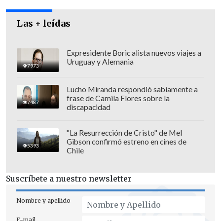
preocupación inicial sobre la capacidad
de llenar los espacios,
durante esta
Las + leídas
tarde se observa llegada constante de
público
.
Expresidente Boric alista nuevos viajes a
Uruguay y Alemania
7973
Lucho Miranda respondió sabiamente a
frase de Camila Flores sobre la
7487
discapacidad
"La Resurrección de Cristo" de Mel
Gibson confirmó estreno en cines de
5393
Chile
Suscríbete a nuestro newsletter
Nombre y apellido
E-mail