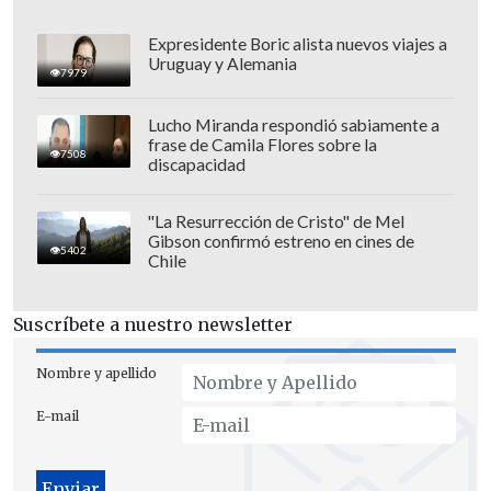
equivale a un juramento"
.
Expresidente Boric alista nuevos viajes a
Uruguay y Alemania
7979
Lucho Miranda respondió sabiamente a
frase de Camila Flores sobre la
7508
discapacidad
"La Resurrección de Cristo" de Mel
Gibson confirmó estreno en cines de
5402
Chile
Suscríbete a nuestro newsletter
Nombre y apellido
La alcaldesa explicó que "ayer en un
E-mail
Zoom con muchos candidatos a alcaldes
y a gobernadores y a concejales de Chile