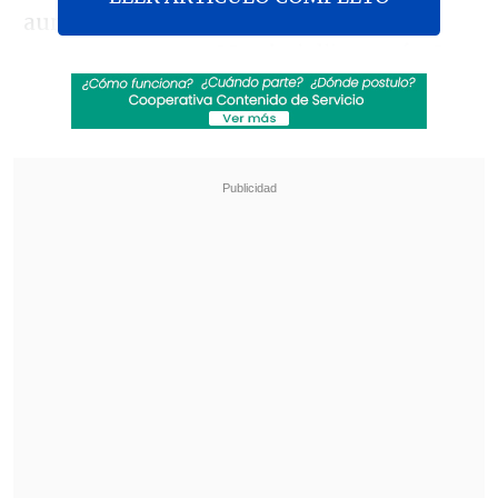
aumentar la seguridad en el país,
momento en que Matthei dijo, según La
Tercera, "
prometan nomás, prometan
,
porque les digo no hay nada, nada, que
les vaya a generar mayor adhesión que
la gente entienda que ustedes realmente
se van a preocupar de la seguridad de
ellos".
Revisa también
Escolta del exministro Cordero frustró a
disparos un portonazo en Vitacura
Incendio en domicilio provocó la muerte de
dos adultos mayores en Recoleta