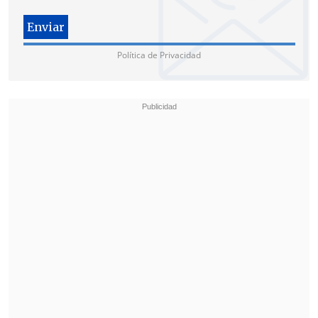
Política de Privacidad
Respecto a Jara, Pavez fue crítico con
su
desayuno con la expresidenta
Michelle
Bachelet
(2006-2010, 2014-2018)
,
sugiriendo que la ex comisionada para
los Derechos Humanos
"hipoteca gran
parte de su candidatura para ser