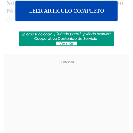
No de 1988
, afirmó este viernes
Máximo
LEER ARTICULO COMPLETO
Páez
(UDI) en
El Primer Café
de
Cooperativa
.
"Tampoco hay un apoyo explícito (del
otrora jefe de Estado al líder republicano),
pero yo creo que la señal de Kast con Frei
dice relación con dos cosas: lo primero es
que, a pesar de que hay un mundo de la
izquierda y del centroizquierda que lo
que voy a decir les va a molestar
muchísimo,
cada día el eje Sí/No, el eje
Concertación/Alianza por Chile o
Concertación/derecha se ha ido
acabando
y el Frente Amplio, el
octubrismo y este Gobierno han sido