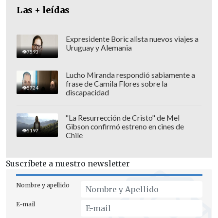
sostuvo- en que la DC, bajo las
Las + leídas
presidencias de Eduardo Frei Montalva
(1964-1970) e hijo,
"nunca estuvieron
Expresidente Boric alista nuevos viajes a
apoyando al Partido Comunista"
, fuerza
Uruguay y Alemania
7593
en la que milita la candidata oficialista y
la Falange,
Jeannette Jara.
Lucho Miranda respondió sabiamente a
frase de Camila Flores sobre la
5724
discapacidad
Además, Pavez recordó que Frei Ruiz-
Tagle apoyó la opción Rechazo en el
"La Resurrección de Cristo" de Mel
plebiscito constitucional de 2022, un
Gibson confirmó estreno en cines de
5197
punto de encuentro con el sector de Kast,
Chile
y concluyó que el gesto es
"valiente"
y
busca "reordenar los desafíos de Chile",
Suscríbete a nuestro newsletter
desestimando que sea "una señal de
Nombre y apellido
incoherencia".
E-mail