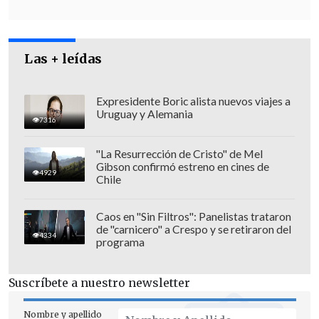
del Interior,
Carolina Tohá.
Las + leídas
Expresidente Boric alista nuevos viajes a
Uruguay y Alemania
7316
"La Resurrección de Cristo" de Mel
Gibson confirmó estreno en cines de
4929
Chile
Caos en "Sin Filtros": Panelistas trataron
de "carnicero" a Crespo y se retiraron del
4334
programa
"(De este modo), se está ocupando un
Suscríbete a nuestro newsletter
mecanismo que ya existía, que es esta
gratificación de riesgo,
mientras sale el
Nombre y apellido