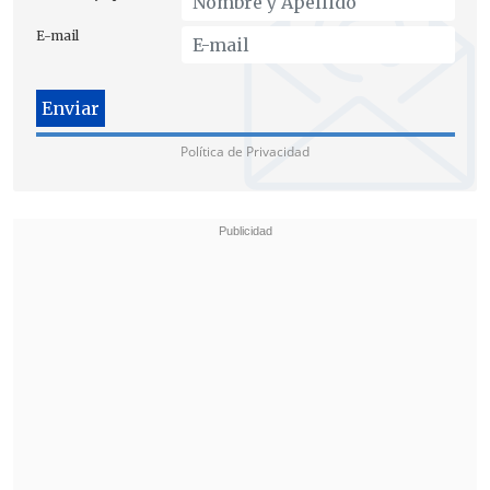
bono definitivo,
que efectivamente va a
E-mail
tener una cobertura más amplia",
aseguró la secretaria de Estado.
Oposición adelantó que llevará el tema a
Política de Privacidad
comisión mixta
Desde la bancada de
Chile Vamos,
adelantaron que
van a rechazar las
modificaciones del Senado
para llegar a
la comisión mixta, pero le pidieron al
Gobierno que
el bono abarque al 100%
de los carabineros
y que su monto sea
igual al beneficio
PMG (Programa de
Mejoramiento de la Gestión),
que
trimestralmente reciben los