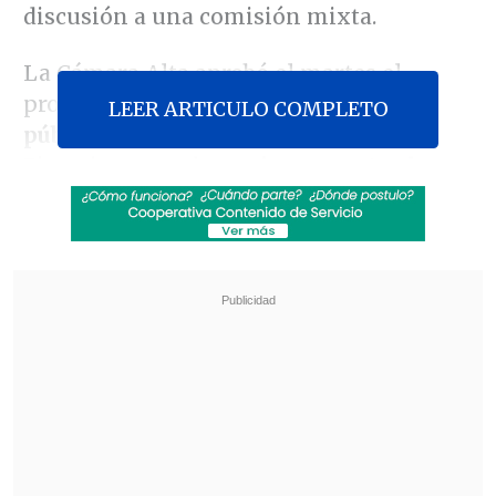
discusión a una comisión mixta.
La Cámara Alta aprobó el martes el
proyecto de
reajuste al sector
LEER ARTICULO COMPLETO
público,
que fue ingresado por el
Ejecutivo y que busca
incrementar los
sueldos de los funcionarios en un 4,9%,
durante tres etapas.
Revisa también
Felipe Harboe: No se logra disuadir al crimen
organizado con copamiento policial
Alumnos con necesidades educativas
especiales alcanzaron récord de 473 mil en
2025