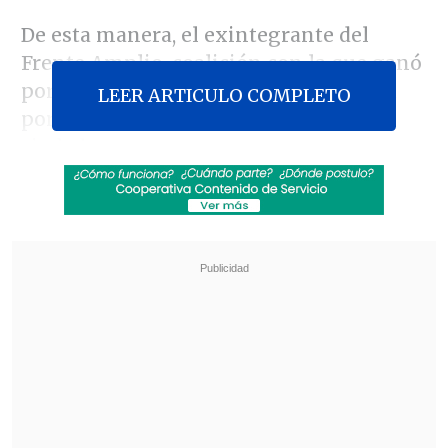
De esta manera, el exintegrante del
Frente Amplio, coalición con la que ganó
por primera vez en 2016, no competirá
LEER ARTICULO COMPLETO
por un tercer periodo al frente de la
ciudad puerto.
Revisa también
Diputados solicitaron a la Subdere plan para
reparar infraestructura dañada por
temporales
Alcaldesa de Las Condes: "La oposición fue
gobierno y nunca levantó el tema del Fondo
Común Municipal"
Se especula que próximamente buscaría