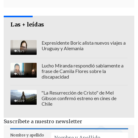
Las + leídas
Expresidente Boric alista nuevos viajes a
Los dos bloques de la alianza de
Uruguay y Alemania
7825
Gobierno, por su parte, definirán en las
primarias 9 de junio a su candidatura
Lucho Miranda respondió sabiamente a
frase de Camila Flores sobre la
única para la capital porteña.
7110
discapacidad
"Creemos que
el alcalde Sharp ha sido
"La Resurrección de Cristo" de Mel
un mal alcalde
, que no ha avanzado y
Gibson confirmó estreno en cines de
5339
que tiene sometida a la ciudad de
Chile
Valparaíso,
la ha convertido en una
inmundicia
. Y por lo tanto creemos que
Suscríbete a nuestro newsletter
es necesario tener una nueva mirada y
Nombre y apellido