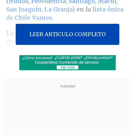
(Ñuñoa, Providencia, Santiago, Macul,
San Joaquín, La Granja)
en la
lista única
de
Chile Vamos
.
La situación llamó la atención puesto
LEER ARTICULO COMPLETO
que Larraín es integrante de
Ciudadanos
, el partido que lidera
Andrés
Velasco
, y su labor de activista a favor de
los derechos de las minorías sexuales lo
ha llevado a oponerse públicamente en
varias ocasiones a la derecha, pese a que
en 2009 incluso hizo campaña por
Sebastián Piñera.
Revisa también
Fundación Nuestros Hijos convoca a