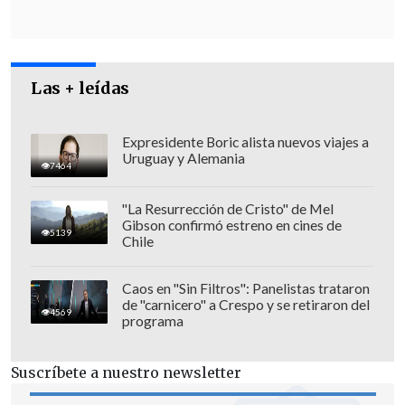
Frente a dicho escenario "nos ofrecieron
cambiarnos de región, pero no nos hizo
sentido porque
siempre dije que quería
Las + leídas
competir por un lugar que conozco,
donde vivo, trabajo y estudié
, y por
donde
estoy trabajando desde marzo
".
Expresidente Boric alista nuevos viajes a
Uruguay y Alemania
Por otro lado,
"ir como independiente
7464
sin lista es totalmente inviable
"La Resurrección de Cristo" de Mel
compitiendo contra listas de 9
Gibson confirmó estreno en cines de
5139
Chile
personas"
, explicó.
Caos en "Sin Filtros": Panelistas trataron
de "carnicero" a Crespo y se retiraron del
4569
programa
Suscríbete a nuestro newsletter