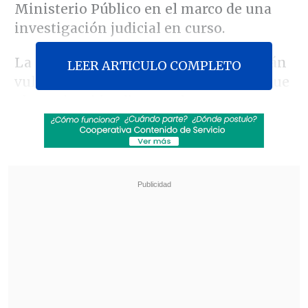
Ministerio Público en el marco de una
investigación judicial en curso.
La parlamentaria denunció que se están
LEER ARTICULO COMPLETO
vulnerando las garantías procesales, que
el caso ha sido alimentado con
conversaciones fuera de contexto, y que
se trata de una
"operación política"
para
perjudicarla personalmente.
Revisa también
Escolta del exministro Cordero frustró a
disparos un portonazo en Vitacura
Incendio en domicilio provocó la muerte de
dos adultos mayores en Recoleta