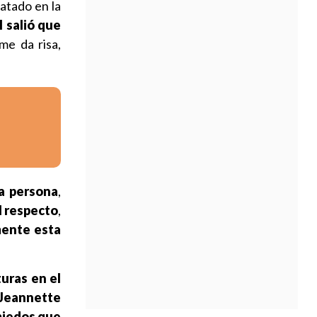
ratado en la
 salió que
 me da risa,
na persona
,
l respecto
,
mente esta
uras en el
 Jeannette
miedos que