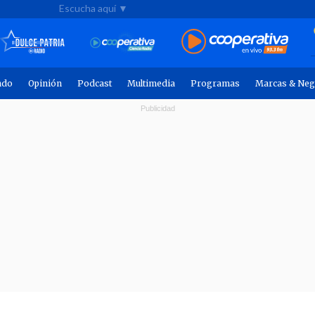
Escucha aquí ▼
ndo
Opinión
Podcast
Multimedia
Programas
Marcas & Neg