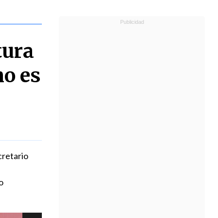
tura
no es
cretario
o