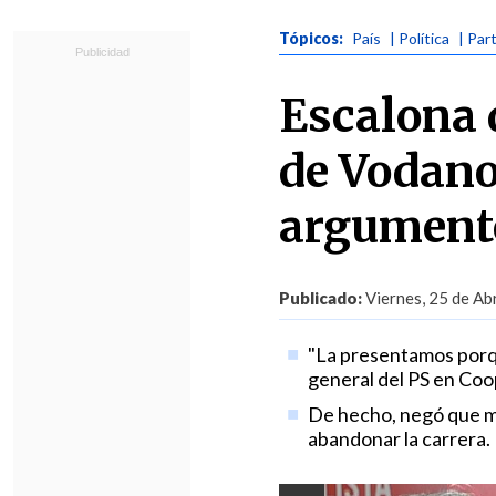
Tópicos:
País
| Política
| Par
Escalona 
de Vodano
argument
Publicado:
Viernes, 25 de Abr
"La presentamos porque
general del PS en Coo
De hecho, negó que mi
abandonar la carrera.