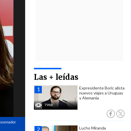
Las + leídas
Expresidente Boric alista
nuevos viajes a Uruguay
y Alemania
7988
exsenador.
Lucho Miranda