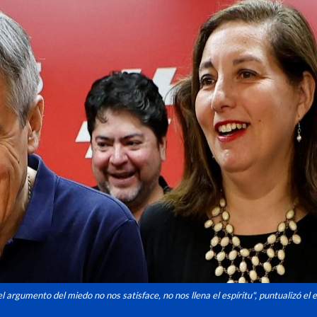
l argumento del miedo no nos satisface, no nos llena el espíritu", puntualizó el 