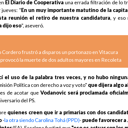
 en
El Diario de Cooperativa
una errada filtración de lo t
 jueves: "
En un muy importante matutino de la capital
sta reunión el retiro de nuestra candidatura
, y eso
 dijo eso
", aseveró.
o Cordero frustró a disparos un portonazo en Vitacura
o provocó la muerte de dos adultos mayores en Recoleta
cí el uso de la palabra tres veces, y no hubo ningu
isión Política con derecho a voz y voto"
que dijera algo a
ntes de acotar que
Vodanovic será proclamada oficial
niversario del PS.
bre
quienes creen que ir a primarias con dos candidat
o
-
la otra siendo Carolina Tohá (PPD)
-
puede favorecer a
inter
(FA), Escalona fustigó que
"eso es actuar con los 