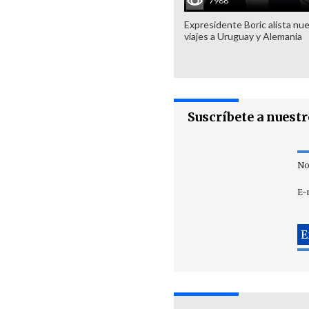
7988
Expresidente Boric alista nu
viajes a Uruguay y Alemania
Suscríbete a nuest
No
E-