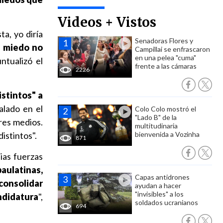
Videos + Vistos
a, yo diría
Senadoras Flores y
l miedo no
Campillai se enfrascaron
en una pelea "cuma"
untualizó el
frente a las cámaras
2226
stintos" a
lado en el
Colo Colo mostró el
"Lado B" de la
ores medios.
multitudinaria
istintos".
bienvenida a Vozinha
871
ias fuerzas
aulatinas,
Capas antidrones
consolidar
ayudan a hacer
"invisibles" a los
ndidatura
",
soldados ucranianos
694