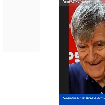
Foto:
ATON (archivo)
"No quiero ser inamistoso, pero e