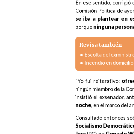
En ese sentido, corrigió
Comisión Política de ayer
se iba a plantear en e
porque
ninguna persona
Revisa también
Escolta del exministr
Incendio en domicili
"Yo fui reiterativo:
ofre
ningún miembro de la Com
insistió el exsenador, a
noche
, en el marco del a
Consultado entonces so
Socialismo Democrátic
Jara
(PC) o a
Gonzalo W