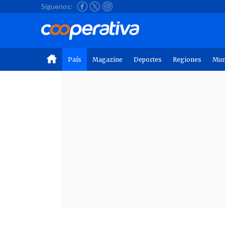
Síguenos:
País
Magazine
Deportes
Regiones
Mu