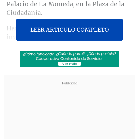
Palacio de La Moneda, en la Plaza de la
Ciudadanía.
Hasta el lugar llegarán unos 400
LEER ARTICULO COMPLETO
invitados, entre ellos, la familia del
exjefe de Estado homenajeado, como
también los expresidentes
Sebastián
Piñera y Ricardo Largos
, mientras que
Eduardo Frei y Michelle Bachelet se
excusaron de asistir a la instancia.
Revisa también
Chile y Marruecos firmaron acuerdo para
facilitar comercio de alimentos
Megaoperativo policial a nivel nacional dejó
más de 1.300 detenidos y miles de controles