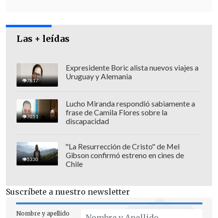
de cuerdas y donde habrá un par de
discursos,
el más importante es el del
Presidente Boric
y otro de nuestra
Las + leídas
fundación", añadió.
Expresidente Boric alista nuevos viajes a
Uruguay y Alemania
7817
Lucho Miranda respondió sabiamente a
frase de Camila Flores sobre la
7051
discapacidad
"La Resurrección de Cristo" de Mel
Gibson confirmó estreno en cines de
5330
Chile
Suscríbete a nuestro newsletter
Nombre y apellido