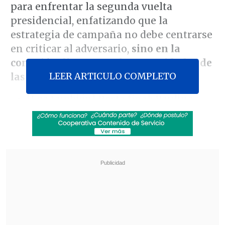
para enfrentar la segunda vuelta
presidencial, enfatizando que la
estrategia de campaña no debe centrarse
en criticar al adversario,
sino en la
conexión directa con las necesidades de
LEER ARTICULO COMPLETO
las personas
.
[Lea también]
Recta final: Paulina
Vodanovic jefa de campaña y
Francisco Vidal vocero de Jara
En conversación con
El Diario de
Cooperativa,
el militante histórico del
PPD
fue consultado sobre el tono que
debería tener la abanderada en estas
semanas decisivas:
"Yo no perdería un
minuto en criticar, en atacar (a José