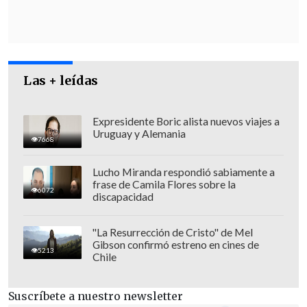
candidata que dice que ama tanto a los
pobres.
Nosotros no amamos la pobreza
,
nosotros amamos a los ricos y amamos
tanto a los ricos que queremos que todos
Las + leídas
los pobres sean ricos en este país
",
manifestó.
Expresidente Boric alista nuevos viajes a
Uruguay y Alemania
7668
Lucho Miranda respondió sabiamente a
frase de Camila Flores sobre la
6072
discapacidad
"La Resurrección de Cristo" de Mel
Gibson confirmó estreno en cines de
5213
Chile
Suscríbete a nuestro newsletter