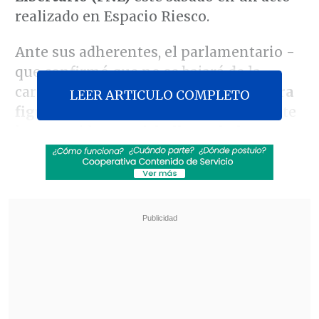
realizado en Espacio Riesco.
Ante sus adherentes, el parlamentario -
que confirmó que no se bajará de la
carrera a La Moneda-
arremetió contra
LEER ARTICULO COMPLETO
figuras del progresismo
, especialmente
la expresidenta
Michelle Bachelet
y una
de sus rivales para la elección,
la
abanderada del oficialismo
,
Jeannette
Jara (PC)
.
Revisa también
José Antonio Neme protagonizó colisión en
Las Condes
Conductor de aplicación fue baleado en