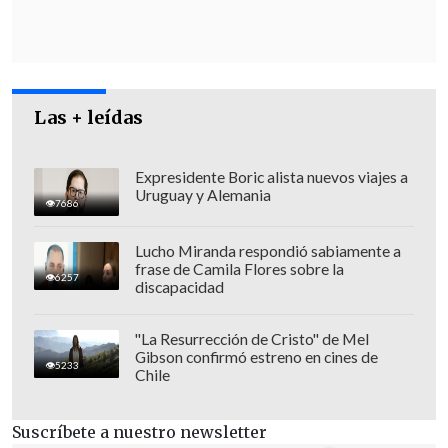
encontraría liquidado"
.
"En el entorno del ex Mandatario
explican que otros bancos han sido
Las + leídas
contactados y
no se descarta que se
contraigan nuevos compromisos
crediticios"
, dice el matutino, y agrega
Expresidente Boric alista nuevos viajes a
Uruguay y Alemania
que "es altamente probable que Piñera
7686
vuelva a impetrar un aporte propio a su
Lucho Miranda respondió sabiamente a
cuenta habilitada por el Servel".
frase de Camila Flores sobre la
6257
discapacidad
"La Resurrección de Cristo" de Mel
Gibson confirmó estreno en cines de
5233
Chile
Suscríbete a nuestro newsletter