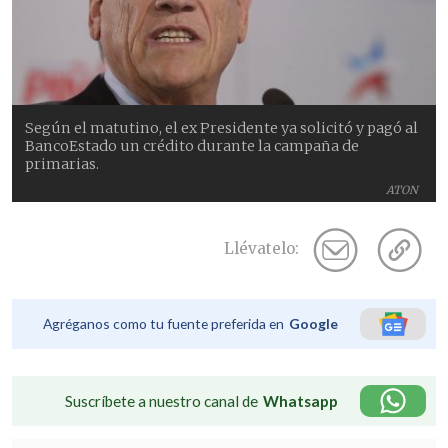
Según el matutino, el ex Presidente ya solicitó y pagó al
BancoEstado un crédito durante la campaña de
primarias.
ATON
Llévatelo:
Agréganos como tu fuente preferida en
Google
Suscríbete a nuestro canal de
Whatsapp