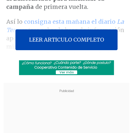
campaña
de primera vuelta.
Así lo
consigna esta mañana el diario
La
Tercera
tras sobre la base de información
aportada por "varias fuentes". Estas
LEER ARTICULO COMPLETO
mismas indicaron que
el préstamo "se
encuentra en la etapa final, es decir,
listo para su aprobación", o "
ya aceptado
por el BancoEstado",
pero "se le habría
solicitado a Piñera que firme una
garantía personal por un monto
superior al comprometido, en caso de
que obtenga menos votos de los que se
espera"; lo que podría ser "un bien raíz,
un fondo mutuo o un depósito a plazo".